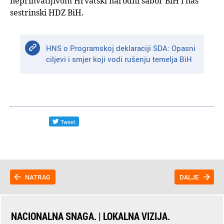
neprihvatljivom Hrvatski narodni sabor BiH i naš
sestrinski HDZ BiH.
HNS o Programskoj deklaraciji SDA: Opasni
ciljevi i smjer koji vodi rušenju temelja BiH
NATRAG
DALJE
NACIONALNA SNAGA. | LOKALNA VIZIJA.