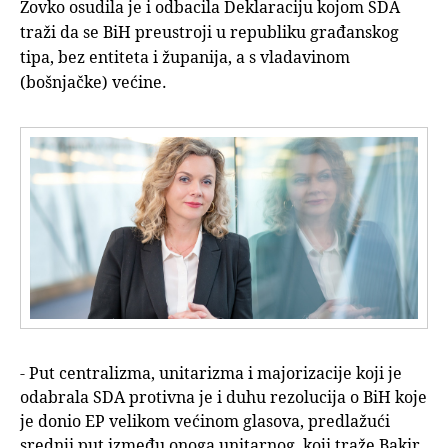
Zovko osudila je i odbacila Deklaraciju kojom SDA
traži da se BiH preustroji u republiku građanskog
tipa, bez entiteta i županija, a s vladavinom
(bošnjačke) većine.
- Put centralizma, unitarizma i majorizacije koji je
odabrala SDA protivna je i duhu rezolucija o BiH koje
je donio EP velikom većinom glasova, predlažući
srednji put između onoga unitarnog, koji traže Bakir