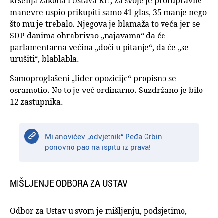
kršenja zakona i Ustava RH, za svoje je protupravne
manevre uspio prikupiti samo 41 glas, 35 manje nego
što mu je trebalo. Njegova je blamaža to veća jer se
SDP danima ohrabrivao „najavama“ da će
parlamentarna većina „doći u pitanje“, da će „se
urušiti“, blablabla.
Samoproglašeni „lider opozicije“ propisno se
osramotio. No to je već ordinarno. Suzdržano je bilo
12 zastupnika.
Milanovićev „odvjetnik“ Peđa Grbin
ponovno pao na ispitu iz prava!
MIŠLJENJE ODBORA ZA USTAV
Odbor za Ustav u svom je mišljenju, podsjetimo,