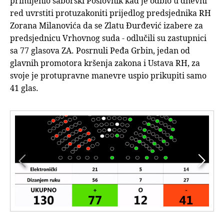
primijenio saborski Poslovnik kad je odbio u dnevni
red uvrstiti protuzakoniti prijedlog predsjednika RH
Zorana Milanovića da se Zlatu Đurđević izabere za
predsjednicu Vrhovnog suda - odlučili su zastupnici
sa 77 glasova ZA. Posrnuli Peđa Grbin, jedan od
glavnih promotora kršenja zakona i Ustava RH, za
svoje je protupravne manevre uspio prikupiti samo
41 glas.

