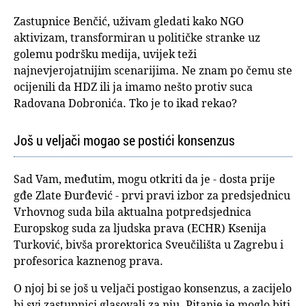
Zastupnice Benčić, uživam gledati kako NGO
aktivizam, transformiran u političke stranke uz
golemu podršku medija, uvijek teži
najnevjerojatnijim scenarijima. Ne znam po čemu ste
ocijenili da HDZ ili ja imamo nešto protiv suca
Radovana Dobronića. Tko je to ikad rekao?
Još u veljači mogao se postići konsenzus
Sad Vam, međutim, mogu otkriti da je - dosta prije
gđe Zlate Đurđević - prvi pravi izbor za predsjednicu
Vrhovnog suda bila aktualna potpredsjednica
Europskog suda za ljudska prava (ECHR) Ksenija
Turković, bivša prorektorica Sveučilišta u Zagrebu i
profesorica kaznenog prava.
O njoj bi se još u veljači postigao konsenzus, a zacijelo
bi svi zastupnici glasovali za nju. Pitanje je moglo biti