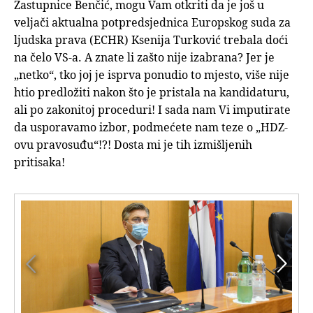
Zastupnice Benčić, mogu Vam otkriti da je još u
veljači aktualna potpredsjednica Europskog suda za
ljudska prava (ECHR) Ksenija Turković trebala doći
na čelo VS-a. A znate li zašto nije izabrana? Jer je
„netko“, tko joj je isprva ponudio to mjesto, više nije
htio predložiti nakon što je pristala na kandidaturu,
ali po zakonitoj proceduri! I sada nam Vi imputirate
da usporavamo izbor, podmećete nam teze o „HDZ-
ovu pravosuđu“!?! Dosta mi je tih izmišljenih
pritisaka!

