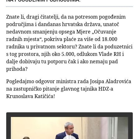
Znate li, dragi čitatelji, da na potresom pogođenim
područjima i dandanas hrvatska država, unatoč
nedavnom smanjenju opsega Mjere „Očuvanje
radnih mjesta“, pokriva plaće za više od 18.000
radnika u privatnom sektoru? Znate li da poduzetnici
s tog prostora, njih oko 5.000, odlukom Vlade RH i
dalje dobivaju tu potporu čak i ako nemaju pad
prihoda?
Pogledajmo odgovor ministra rada Josipa Aladrovića
na zastupničko pitanje glavnog tajnika HDZ-a
Krunoslava Katičića!