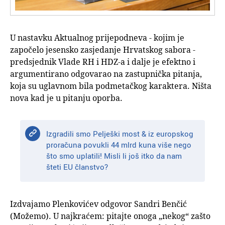
U nastavku Aktualnog prijepodneva - kojim je
započelo jesensko zasjedanje Hrvatskog sabora -
predsjednik Vlade RH i HDZ-a i dalje je efektno i
argumentirano odgovarao na zastupnička pitanja,
koja su uglavnom bila podmetačkog karaktera. Ništa
nova kad je u pitanju oporba.
Izgradili smo Pelješki most & iz europskog
proračuna povukli 44 mlrd kuna više nego
što smo uplatili! Misli li još itko da nam
šteti EU članstvo?
Izdvajamo Plenkovićev odgovor Sandri Benčić
(Možemo). U najkraćem: pitajte onoga „nekog“ zašto