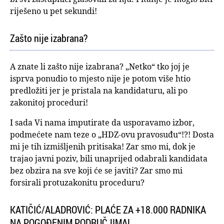
riješeno u pet sekundi!
Zašto nije izabrana?
A znate li zašto nije izabrana? „Netko“ tko joj je
isprva ponudio to mjesto nije je potom više htio
predložiti jer je pristala na kandidaturu, ali po
zakonitoj proceduri!
I sada Vi nama imputirate da usporavamo izbor,
podmećete nam teze o „HDZ-ovu pravosuđu“!?! Dosta
mi je tih izmišljenih pritisaka! Zar smo mi, dok je
trajao javni poziv, bili unaprijed odabrali kandidata
bez obzira na sve koji će se javiti? Zar smo mi
forsirali protuzakonitu proceduru?
KATIČIĆ/ALADROVIĆ: PLAĆE ZA +18.000 RADNIKA
NA POGOĐENIM PODRUČJIMA!