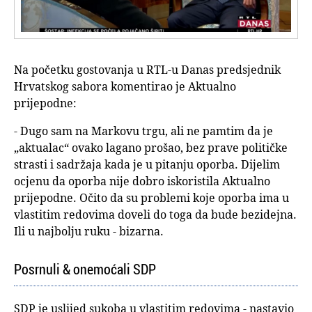
Na početku gostovanja u RTL-u Danas predsjednik
Hrvatskog sabora komentirao je Aktualno
prijepodne:
- Dugo sam na Markovu trgu, ali ne pamtim da je
„aktualac“ ovako lagano prošao, bez prave političke
strasti i sadržaja kada je u pitanju oporba. Dijelim
ocjenu da oporba nije dobro iskoristila Aktualno
prijepodne. Očito da su problemi koje oporba ima u
vlastitim redovima doveli do toga da bude bezidejna.
Ili u najbolju ruku - bizarna.
Posrnuli & onemoćali SDP
SDP je uslijed sukoba u vlastitim redovima - nastavio