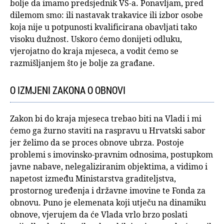
bolje da imamo predsjednik VS-a. Ponavljam, pred
dilemom smo: ili nastavak trakavice ili izbor osobe
koja nije u potpunosti kvalificirana obavljati tako
visoku dužnost. Uskoro ćemo donijeti odluku,
vjerojatno do kraja mjeseca, a vodit ćemo se
razmišljanjem što je bolje za građane.
O IZMJENI ZAKONA O OBNOVI
Zakon bi do kraja mjeseca trebao biti na Vladi i mi
ćemo ga žurno staviti na raspravu u Hrvatski sabor
jer želimo da se proces obnove ubrza. Postoje
problemi s imovinsko-pravnim odnosima, postupkom
javne nabave, nelegaliziranim objektima, a vidimo i
napetost između Ministarstva graditeljstva,
prostornog uređenja i državne imovine te Fonda za
obnovu. Puno je elemenata koji utječu na dinamiku
obnove, vjerujem da će Vlada vrlo brzo poslati