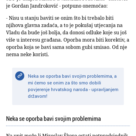
je Gordan Jandroković - potpuno onemoćao:
- Nisu u stanju baviti se onim što bi trebalo biti
njihova glavna zadaća, a to je pokušaj utjecanja na
Vladu da bude još bolja, da donosi odluke koje su još
više u interesu građana. Oporba mora biti korektiv, a
oporba koja se bavi sama sobom gubi smisao. Od nje
nema neke koristi.
Neka se oporba bavi svojim problemima, a
mi ćemo se onim za što smo dobili
povjerenje hrvatskog naroda - upravljanjem
državom!
Neka se oporba bavi svojim problemima
Na upit može li Miroslav Škoro ostati potpredsjednik