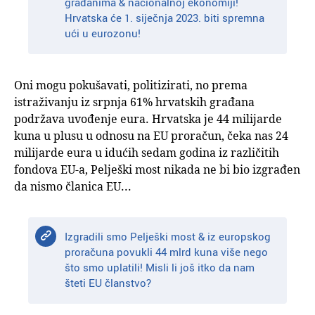
građanima & nacionalnoj ekonomiji!
Hrvatska će 1. siječnja 2023. biti spremna
ući u eurozonu!
Oni mogu pokušavati, politizirati, no prema
istraživanju iz srpnja 61% hrvatskih građana
podržava uvođenje eura. Hrvatska je 44 milijarde
kuna u plusu u odnosu na EU proračun, čeka nas 24
milijarde eura u idućih sedam godina iz različitih
fondova EU-a, Pelješki most nikada ne bi bio izgrađen
da nismo članica EU...
Izgradili smo Pelješki most & iz europskog
proračuna povukli 44 mlrd kuna više nego
što smo uplatili! Misli li još itko da nam
šteti EU članstvo?