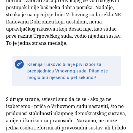
normu. Izabrati suca protiv kojeg se vodi stegovni
postupak i nije baš neka dobra poruka. Nadalje,
struka je na općoj sjednici Vrhovnog suda rekla NE
Radovanu Dobroniću koji, uostalom, nema
upravljačkog iskustva i koji dosad nije, kao sudac
prve razine Trgovačkog suda, vodio nijedan sustav.
To je jedna strana medalje.
Ksenija Turković bila je prvi izbor za
predsjednicu Vrhovnog suda. Pitanje je
moglo biti riješeno u pet sekundi!
S druge strane, svjesni smo da će se - ako ga ne
izaberemo - priča o Vrhovnom sudu nastaviti, što ne
pridonosi stabilnosti ukupnog demokratskog sustava,
a nije ni korisno za pravosuđe. Naravno, ne može
jedna osoba reformirati pravosudni sustav, ali bi bilo