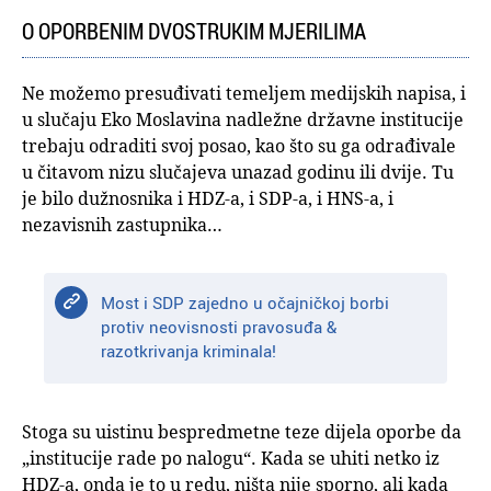
O OPORBENIM DVOSTRUKIM MJERILIMA
Ne možemo presuđivati temeljem medijskih napisa, i
u slučaju Eko Moslavina nadležne državne institucije
trebaju odraditi svoj posao, kao što su ga odrađivale
u čitavom nizu slučajeva unazad godinu ili dvije. Tu
je bilo dužnosnika i HDZ-a, i SDP-a, i HNS-a, i
nezavisnih zastupnika…
Most i SDP zajedno u očajničkoj borbi
protiv neovisnosti pravosuđa &
razotkrivanja kriminala!
Stoga su uistinu bespredmetne teze dijela oporbe da
„institucije rade po nalogu“. Kada se uhiti netko iz
HDZ-a, onda je to u redu, ništa nije sporno, ali kada