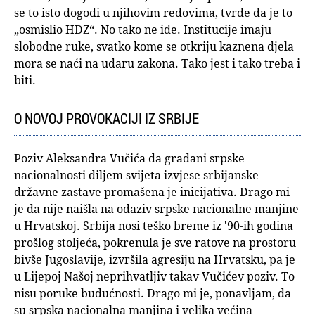
se to isto dogodi u njihovim redovima, tvrde da je to
„osmislio HDZ“. No tako ne ide. Institucije imaju
slobodne ruke, svatko kome se otkriju kaznena djela
mora se naći na udaru zakona. Tako jest i tako treba i
biti.
O NOVOJ PROVOKACIJI IZ SRBIJE
Poziv Aleksandra Vučića da građani srpske
nacionalnosti diljem svijeta izvjese srbijanske
državne zastave promašena je inicijativa. Drago mi
je da nije naišla na odaziv srpske nacionalne manjine
u Hrvatskoj. Srbija nosi teško breme iz '90-ih godina
prošlog stoljeća, pokrenula je sve ratove na prostoru
bivše Jugoslavije, izvršila agresiju na Hrvatsku, pa je
u Lijepoj Našoj neprihvatljiv takav Vučićev poziv. To
nisu poruke budućnosti. Drago mi je, ponavljam, da
su srpska nacionalna manjina i velika većina