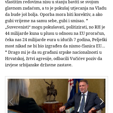
vlastitim redovima nisu u stanju baviti se svojom
glavnom zadaćom, a to je pokušaj utjecanja na Vladu
da bude još bolja. Oporba mora biti korektiv, a ako
gubi vrijeme na samu sebe, gubi i smisao. *
„Suverenisti“ mogu pokušavati, politizirati, no RH je
44 milijarde kuna u plusu u odnosu na EU proračun,
čeka nas 24 milijarde eura u idućih 7 godina, Pelješki
most nikad ne bi bio izgrađen da nismo članica EU...
* Drago mi je da su građani srpske nacionalnosti u
Hrvatskoj, žrtvi agresije, odbacili Vučićev poziv da
izvjese srbijanske državne zastave.

