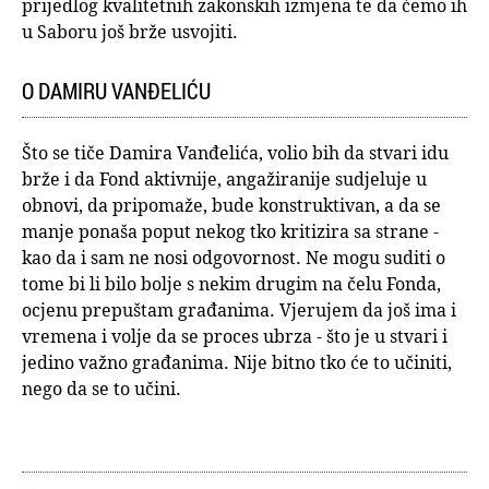
prijedlog kvalitetnih zakonskih izmjena te da ćemo ih
u Saboru još brže usvojiti.
O DAMIRU VANĐELIĆU
Što se tiče Damira Vanđelića, volio bih da stvari idu
brže i da Fond aktivnije, angažiranije sudjeluje u
obnovi, da pripomaže, bude konstruktivan, a da se
manje ponaša poput nekog tko kritizira sa strane -
kao da i sam ne nosi odgovornost. Ne mogu suditi o
tome bi li bilo bolje s nekim drugim na čelu Fonda,
ocjenu prepuštam građanima. Vjerujem da još ima i
vremena i volje da se proces ubrza - što je u stvari i
jedino važno građanima. Nije bitno tko će to učiniti,
nego da se to učini.