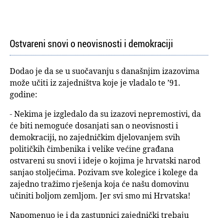
Ostvareni snovi o neovisnosti i demokraciji
Dodao je da se u suočavanju s današnjim izazovima
može učiti iz zajedništva koje je vladalo te ’91.
godine:
- Nekima je izgledalo da su izazovi nepremostivi, da
će biti nemoguće dosanjati san o neovisnosti i
demokraciji, no zajedničkim djelovanjem svih
političkih čimbenika i velike većine građana
ostvareni su snovi i ideje o kojima je hrvatski narod
sanjao stoljećima. Pozivam sve kolegice i kolege da
zajedno tražimo rješenja koja će našu domovinu
učiniti boljom zemljom. Jer svi smo mi Hrvatska!
Napomenuo je i da zastupnici zajednički trebaju