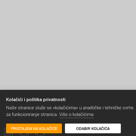
Kolačići i politika privatnosti
Naše stranice služe se »kolačićima« u analitičke i tehničke svrhe.
za funkcioniranje stranica.
Više o kolačićima
PRISTAJEM NA KOLAČIĆE
ODABIR KOLAČIĆA
A
A
A