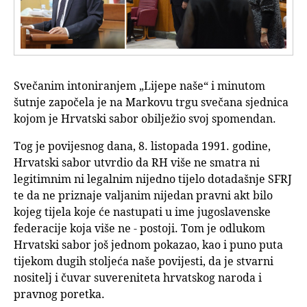
Svečanim intoniranjem „Lijepe naše“ i minutom
šutnje započela je na Markovu trgu svečana sjednica
kojom je Hrvatski sabor obilježio svoj spomendan.
Tog je povijesnog dana, 8. listopada 1991. godine,
Hrvatski sabor utvrdio da RH više ne smatra ni
legitimnim ni legalnim nijedno tijelo dotadašnje SFRJ
te da ne priznaje valjanim nijedan pravni akt bilo
kojeg tijela koje će nastupati u ime jugoslavenske
federacije koja više ne - postoji. Tom je odlukom
Hrvatski sabor još jednom pokazao, kao i puno puta
tijekom dugih stoljeća naše povijesti, da je stvarni
nositelj i čuvar suvereniteta hrvatskog naroda i
pravnog poretka.