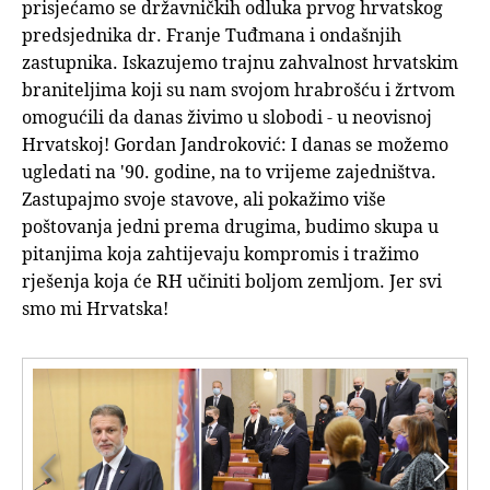
prisjećamo se državničkih odluka prvog hrvatskog
predsjednika dr. Franje Tuđmana i ondašnjih
zastupnika. Iskazujemo trajnu zahvalnost hrvatskim
braniteljima koji su nam svojom hrabrošću i žrtvom
omogućili da danas živimo u slobodi - u neovisnoj
Hrvatskoj! Gordan Jandroković: I danas se možemo
ugledati na '90. godine, na to vrijeme zajedništva.
Zastupajmo svoje stavove, ali pokažimo više
poštovanja jedni prema drugima, budimo skupa u
pitanjima koja zahtijevaju kompromis i tražimo
rješenja koja će RH učiniti boljom zemljom. Jer svi
smo mi Hrvatska!

