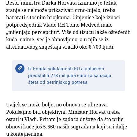
Resor ministra Darka Horvata iznimno je težak,
stanje se ne može prikazivati crno-bijelo, treba
baratati s točnim brojkama. Činjenice koje iznosi
potpredsjednik Vlade RH Tomo Medved malo
„mijenjaju percepciju“. Više od tisuću lakše oštećenih
kuća, naime, već je obnovljeno, a u njih se iz
alternativnog smještaja vratilo oko 6.700 ljudi.
Iz Fonda solidarnosti EU-a uplaćeno
preostalih 278 milijuna eura za sanaciju
šteta od petrinjskog potresa
Uvijek se može bolje, no obnova se ubrzava.
Pokušajmo biti objektivni. Ministar Horvat treba
ostati u Vladi. Pritom je zadaća države da što prije
obnovi kuće još 5.660 naših sugrađana koji su i dalje
u kontejnerima.