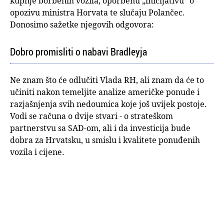
kupnje borbenih vozila, oporbenu „inicijativu“ o
opozivu ministra Horvata te slučaju Polančec.
Donosimo sažetke njegovih odgovora:
Dobro promisliti o nabavi Bradleyja
Ne znam što će odlučiti Vlada RH, ali znam da će to
učiniti nakon temeljite analize američke ponude i
razjašnjenja svih nedoumica koje još uvijek postoje.
Vodi se računa o dvije stvari - o strateškom
partnerstvu sa SAD-om, ali i da investicija bude
dobra za Hrvatsku, u smislu i kvalitete ponuđenih
vozila i cijene.