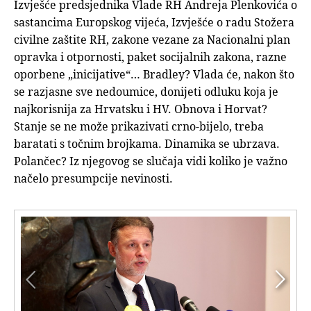
Izvješće predsjednika Vlade RH Andreja Plenkovića o
sastancima Europskog vijeća, Izvješće o radu Stožera
civilne zaštite RH, zakone vezane za Nacionalni plan
opravka i otpornosti, paket socijalnih zakona, razne
oporbene „inicijative“… Bradley? Vlada će, nakon što
se razjasne sve nedoumice, donijeti odluku koja je
najkorisnija za Hrvatsku i HV. Obnova i Horvat?
Stanje se ne može prikazivati crno-bijelo, treba
baratati s točnim brojkama. Dinamika se ubrzava.
Polančec? Iz njegovog se slučaja vidi koliko je važno
načelo presumpcije nevinosti.

