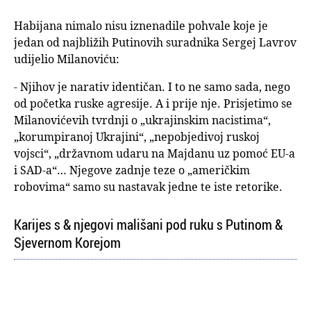
Habijana nimalo nisu iznenadile pohvale koje je
jedan od najbližih Putinovih suradnika Sergej Lavrov
udijelio Milanoviću:
- Njihov je narativ identičan. I to ne samo sada, nego
od početka ruske agresije. A i prije nje. Prisjetimo se
Milanovićevih tvrdnji o „ukrajinskim nacistima“,
„korumpiranoj Ukrajini“, „nepobjedivoj ruskoj
vojsci“, „državnom udaru na Majdanu uz pomoć EU-a
i SAD-a“… Njegove zadnje teze o „američkim
robovima“ samo su nastavak jedne te iste retorike.
Karijes s & njegovi mališani pod ruku s Putinom &
Sjevernom Korejom