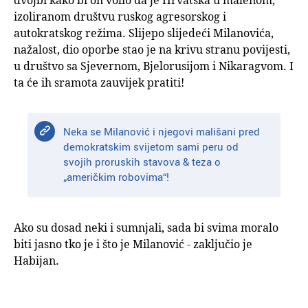
dvojbi kako bi on volio da je Hrvatska u malenom,
izoliranom društvu ruskog agresorskog i
autokratskog režima. Slijepo slijedeći Milanovića,
nažalost, dio oporbe stao je na krivu stranu povijesti,
u društvo sa Sjevernom, Bjelorusijom i Nikaragvom. I
ta će ih sramota zauvijek pratiti!
Neka se Milanović i njegovi mališani pred
demokratskim svijetom sami peru od
svojih proruskih stavova & teza o
„američkim robovima“!
Ako su dosad neki i sumnjali, sada bi svima moralo
biti jasno tko je i što je Milanović - zaključio je
Habijan.