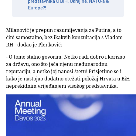
predstavnika u BiH, Ukrajine, NATO-a &
Europe?!
Milanović je prepun razumijevanja za Putina, a to
čini samostalno, bez ikakvih konzultacija s Vladom
RH - dodao je Plenković:
- O tome stalno govorim. Netko radi dobro i korisno
za državu, ono što jača njenu međunarodnu
reputaciju, a netko joj nanosi štetu! Prisjetimo se i
kako je nastojao dodatno otežati položaj Hrvata u BiH
neprekidnim vrijeđanjem visokog predstavnika.