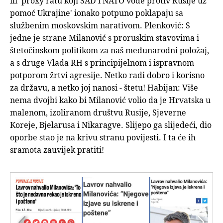
ili 'proxy ratu koji SAD i NATO vode protiv Rusije uz
pomoć Ukrajine' ionako potpuno poklapaju sa
službenim moskovskim narativom. Plenković: S
jedne je strane Milanović s proruskim stavovima i
štetočinskom politikom za naš međunarodni položaj,
a s druge Vlada RH s principijelnom i ispravnom
potporom žrtvi agresije. Netko radi dobro i korisno
za državu, a netko joj nanosi - štetu! Habijan: Više
nema dvojbi kako bi Milanović volio da je Hrvatska u
malenom, izoliranom društvu Rusije, Sjeverne
Koreje, Bjelarusa i Nikaragve. Slijepo ga slijedeći, dio
oporbe stao je na krivu stranu povijesti. I ta će ih
sramota zauvijek pratiti!

