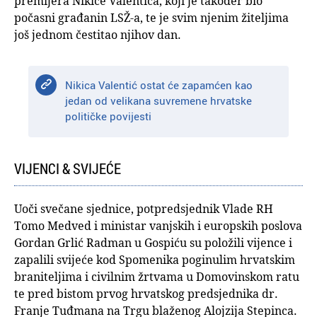
premijera Nikice Valentića, koji je također bio
počasni građanin LSŽ-a, te je svim njenim žiteljima
još jednom čestitao njihov dan.
Nikica Valentić ostat će zapamćen kao
jedan od velikana suvremene hrvatske
političke povijesti
VIJENCI & SVIJEĆE
Uoči svečane sjednice, potpredsjednik Vlade RH
Tomo Medved i ministar vanjskih i europskih poslova
Gordan Grlić Radman u Gospiću su položili vijence i
zapalili svijeće kod Spomenika poginulim hrvatskim
braniteljima i civilnim žrtvama u Domovinskom ratu
te pred bistom prvog hrvatskog predsjednika dr.
Franje Tuđmana na Trgu blaženog Alojzija Stepinca.