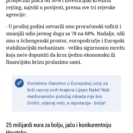
prosječnih plaća od 50% i investicijski kreditni
rejting, najviši u povijesti, prema sve tri svjetske
agencije:
- U prošloj godini ostvarili smo proračunski suficit i
smanjili udio javnog duga sa 78 na 68%. Nadalje, ušli
smo u Schengenski prostor, europodručje i Europski
stabilizacijski mehanizam - veliku sigurnosnu mrežu
koja neće dopustiti da kroz ijednu ekonomsku ili
financijsku krizu prolazimo sami.
Koristimo članstvo u Europskoj uniji za
brži razvoj svih krajeva Lijepe Naše! Naš
međunarodni položaj nikada nije bio
čvršći, utjecaj veći, a reputacija - bolja!
25 milijardi eura za bolju, jaču i konkurentniju
Hrvatsku