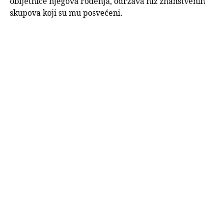
obljetnice njegova rođenja, održava niz znanstvenih
skupova koji su mu posvećeni.