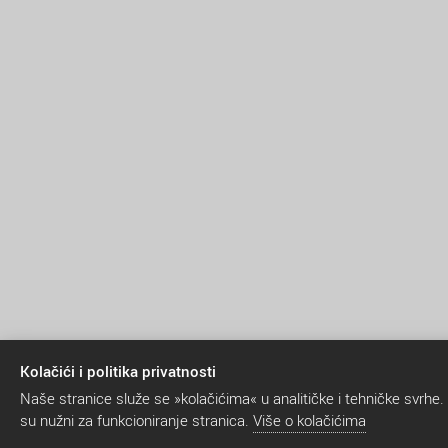
Kolačići i politika privatnosti
Naše stranice služe se »kolačićima« u analitičke i tehničke svrhe.
su nužni za funkcioniranje stranica.
Više o kolačićima