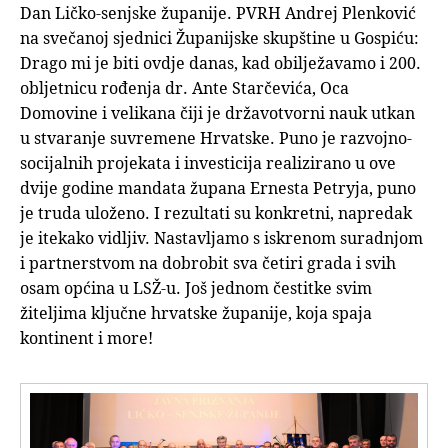
Dan Ličko-senjske županije. PVRH Andrej Plenković
na svečanoj sjednici Županijske skupštine u Gospiću:
Drago mi je biti ovdje danas, kad obilježavamo i 200.
obljetnicu rođenja dr. Ante Starčevića, Oca
Domovine i velikana čiji je državotvorni nauk utkan
u stvaranje suvremene Hrvatske. Puno je razvojno-
socijalnih projekata i investicija realizirano u ove
dvije godine mandata župana Ernesta Petryja, puno
je truda uloženo. I rezultati su konkretni, napredak
je itekako vidljiv. Nastavljamo s iskrenom suradnjom
i partnerstvom na dobrobit sva četiri grada i svih
osam općina u LSŽ-u. Još jednom čestitke svim
žiteljima ključne hrvatske županije, koja spaja
kontinent i more!