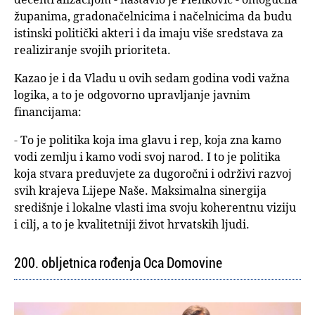
županima, gradonačelnicima i načelnicima da budu
istinski politički akteri i da imaju više sredstava za
realiziranje svojih prioriteta.
Kazao je i da Vladu u ovih sedam godina vodi važna
logika, a to je odgovorno upravljanje javnim
financijama:
- To je politika koja ima glavu i rep, koja zna kamo
vodi zemlju i kamo vodi svoj narod. I to je politika
koja stvara preduvjete za dugoročni i održivi razvoj
svih krajeva Lijepe Naše. Maksimalna sinergija
središnje i lokalne vlasti ima svoju koherentnu viziju
i cilj, a to je kvalitetniji život hrvatskih ljudi.
200. obljetnica rođenja Oca Domovine