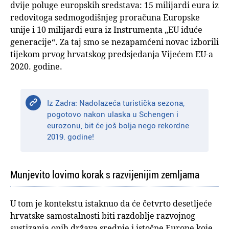
dvije poluge europskih sredstava: 15 milijardi eura iz
redovitoga sedmogodišnjeg proračuna Europske
unije i 10 milijardi eura iz Instrumenta „EU iduće
generacije“. Za taj smo se nezapamćeni novac izborili
tijekom prvog hrvatskog predsjedanja Vijećem EU-a
2020. godine.
Iz Zadra: Nadolazeća turistička sezona,
pogotovo nakon ulaska u Schengen i
eurozonu, bit će još bolja nego rekordne
2019. godine!
Munjevito lovimo korak s razvijenijim zemljama
U tom je kontekstu istaknuo da će četvrto desetljeće
hrvatske samostalnosti biti razdoblje razvojnog
sustizanja onih država srednje i istočne Europe koje