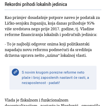
Rekordni prihodi lokalnih jedinica
Kao primjer dosadašnje potpore naveo je podatak za
Ličko-senjsku županiju, koja danas prihoduje 95%
više sredstava nego prije 2017. godine, tj. Vladine
reforme financiranja lokalnih i područnih jedinica:
- To je najbolji odgovor onima koji politikantski
napadaju novu reformu podmećući da središnja
državna uprava nešto „uzima“ lokalnoj vlasti.
S novim krugom porezne reforme neto
plaće i broj zaposlenih nastavit će rasti, a
nezaposlenost - padati!
Vlada je fiskalnom i funkcionalnom
decentralizacijom - nastavio je Plenković - omogućila