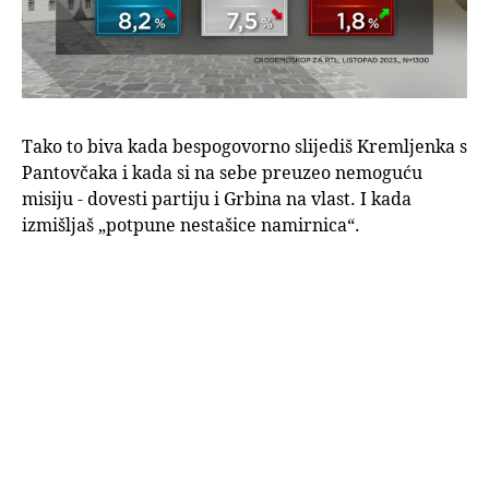
Tako to biva kada bespogovorno slijediš Kremljenka s
Pantovčaka i kada si na sebe preuzeo nemoguću
misiju - dovesti partiju i Grbina na vlast. I kada
izmišljaš „potpune nestašice namirnica“.