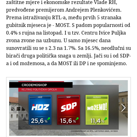
zaštitne mjere i ekonomske rezultate Vlade RH,
predvođene premijerom Andrejem Plenkovićem.
Prema istraživanju RTL-a, među prvih 5 stranaka
gubitnik mjeseca je - MOST. S padom popularnosti od
0.4% s rujna na listopad. I u tzv. Centru Ivice Puljka
zvona zvone na uzbunu. U samo mjesec dana
sunovratili su se s 2.3 na 1.7%. Sa 16.5%, neodlučni su
birači druga politička snaga u zemlji. Jači su i od SDP-
a i od možemosa, a da MOST ili DP i ne spominjemo.

