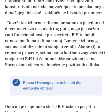
Potpora EU putu BiH kao državi ravnopravnih
konstitutivnih naroda, najvažnija je to poruka moga
današnjeg dolaska! - zaključio je hrvatski premijer:
- Dovršetak izborne reforme ne samo da je jedan od
devet uvjeta za nastavak tog puta, nego je i važan
radi funkcionalnosti i prosperiteta BiH te boljih
odnosa među narodima u njoj. Izmjene izbornog
zakona stabilizirale bi stanje u zemlji. Ako se (i) ta
reforma provede, svima nama koji smo zagovornici i
odvjetnici BiH bit će puno lakše zauzimati se na
Europskom vijeću za donošenje pozitivnih odluka.
Bosna i Hercegovina treba biti dio
europske obitelji!
Dobrim je ocijenio to što će BiH uskoro posjetiti