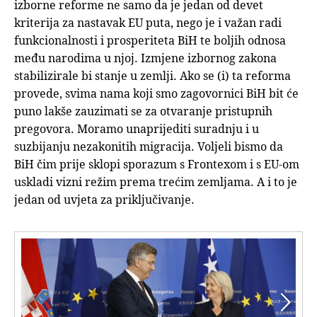
izborne reforme ne samo da je jedan od devet
kriterija za nastavak EU puta, nego je i važan radi
funkcionalnosti i prosperiteta BiH te boljih odnosa
među narodima u njoj. Izmjene izbornog zakona
stabilizirale bi stanje u zemlji. Ako se (i) ta reforma
provede, svima nama koji smo zagovornici BiH bit će
puno lakše zauzimati se za otvaranje pristupnih
pregovora. Moramo unaprijediti suradnju i u
suzbijanju nezakonitih migracija. Voljeli bismo da
BiH čim prije sklopi sporazum s Frontexom i s EU-om
uskladi vizni režim prema trećim zemljama. A i to je
jedan od uvjeta za priključivanje.

