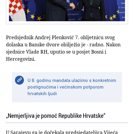
Predsjednik Andrej Plenković 7. obljetnicu svog
dolaska u Banske dvore obilježio je - radno. Nakon
sjednice Vlade RH, uputio se u posjet Bosni i
Hercegovini.
U 8. godinu mandata ulazimo s konkretnim
postignućima i većinskom potporom
hrvatskih ljudi
„Nemjerljiva je pomoć Republike Hrvatske“
U Sarajevu ga je dočekala predsjedateljica Vijeća