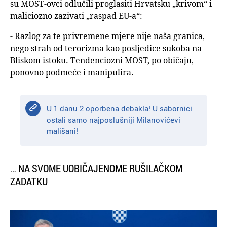
su MOST-ovci odlučili proglasiti Hrvatsku „krivom“ i
maliciozno zazivati „raspad EU-a“:
- Razlog za te privremene mjere nije naša granica,
nego strah od terorizma kao posljedice sukoba na
Bliskom istoku. Tendenciozni MOST, po običaju,
ponovno podmeće i manipulira.
U 1 danu 2 oporbena debakla! U sabornici
ostali samo najposlušniji Milanovićevi
mališani!
… NA SVOME UOBIČAJENOME RUŠILAČKOM
ZADATKU