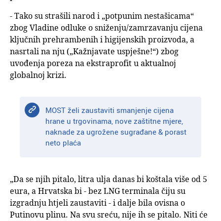
- Tako su strašili narod i „potpunim nestašicama“
zbog Vladine odluke o sniženju/zamrzavanju cijena
ključnih prehrambenih i higijenskih proizvoda, a
nasrtali na nju („Kažnjavate uspješne!“) zbog
uvođenja poreza na ekstraprofit u aktualnoj
globalnoj krizi.
MOST želi zaustaviti smanjenje cijena
hrane u trgovinama, nove zaštitne mjere,
naknade za ugrožene sugrađane & porast
neto plaća
„Da se njih pitalo, litra ulja danas bi koštala više od 5
eura, a Hrvatska bi - bez LNG terminala čiju su
izgradnju htjeli zaustaviti - i dalje bila ovisna o
Putinovu plinu. Na svu sreću, nije ih se pitalo. Niti će