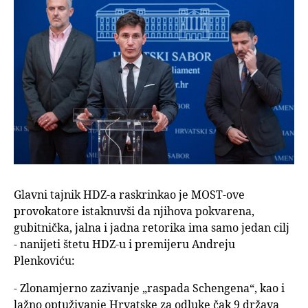
Glavni tajnik HDZ-a raskrinkao je MOST-ove
provokatore istaknuvši da njihova pokvarena,
gubitnička, jalna i jadna retorika ima samo jedan cilj
- nanijeti štetu HDZ-u i premijeru Andreju
Plenkoviću:
- Zlonamjerno zazivanje „raspada Schengena“, kao i
lažno optuživanje Hrvatske za odluke čak 9 država