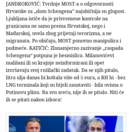
JANDROKOVIĆ: Tvrdnje MOST-a o odgovornosti
Hrvatske za „slom Schengena” najobičnija su glupost.
Ljubljana ističe da je privremene kontrole na
granicama ne samo prema Hrvatskoj, nego i
Mađarskoj, uvela zbog prijetnji terorizma, a ne
migranata. Po običaju, MOST ponovno manipulira i
podmeće. KATIČIĆ: Zlonamjerno zazivanje „raspada
Schengena“ potpuna je besmislica. Milanovićevi
mališani ili su krajnje neinformirani ili opet
izvršavaju svoj rušilački zadatak. Da se njih pitalo,
litra ulja danas bi koštala više od 5 eura, a RH bi - bez
LNG terminala koji su htjeli zaustaviti - bila ovisna o
Putinovu plinu. Na svu sreću, nije ih se pitalo. Niti će
ih se pitati nakon izbora!