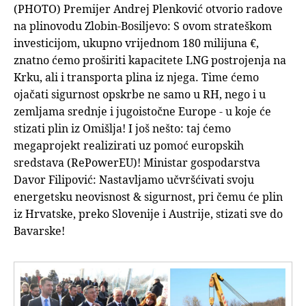
(PHOTO) Premijer Andrej Plenković otvorio radove
na plinovodu Zlobin-Bosiljevo: S ovom strateškom
investicijom, ukupno vrijednom 180 milijuna €,
znatno ćemo proširiti kapacitete LNG postrojenja na
Krku, ali i transporta plina iz njega. Time ćemo
ojačati sigurnost opskrbe ne samo u RH, nego i u
zemljama srednje i jugoistočne Europe - u koje će
stizati plin iz Omišlja! I još nešto: taj ćemo
megaprojekt realizirati uz pomoć europskih
sredstava (RePowerEU)! Ministar gospodarstva
Davor Filipović: Nastavljamo učvršćivati svoju
energetsku neovisnost & sigurnost, pri čemu će plin
iz Hrvatske, preko Slovenije i Austrije, stizati sve do
Bavarske!