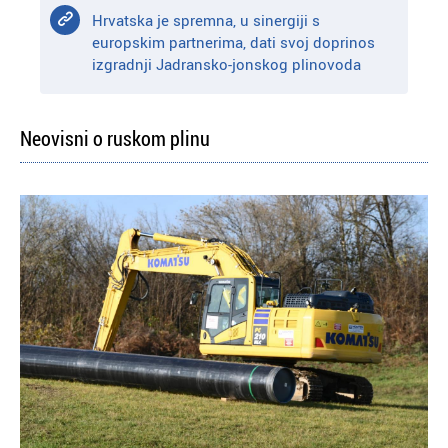
Hrvatska je spremna, u sinergiji s
europskim partnerima, dati svoj doprinos
izgradnji Jadransko-jonskog plinovoda
Neovisni o ruskom plinu