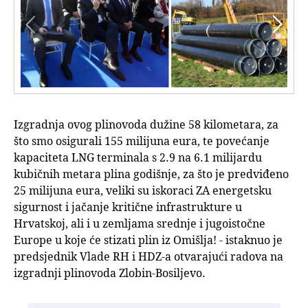


Izgradnja ovog plinovoda dužine 58 kilometara, za
što smo osigurali 155 milijuna eura, te povećanje
kapaciteta LNG terminala s 2.9 na 6.1 milijardu
kubičnih metara plina godišnje, za što je predviđeno
25 milijuna eura, veliki su iskoraci ZA energetsku
sigurnost i jačanje kritične infrastrukture u
Hrvatskoj, ali i u zemljama srednje i jugoistočne
Europe u koje će stizati plin iz Omišlja! - istaknuo je
predsjednik Vlade RH i HDZ-a otvarajući radova na
izgradnji plinovoda Zlobin-Bosiljevo.