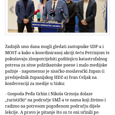


Zadnjih smo dana mogli gledati zastupnike SDP-a i
MOST-a kako u koordiniranoj akciji šeću Petrinjom te
pokušavaju zloupotrijebiti godišnjicu katastrofalnog
potresa za sitne politikantske poene i malo medijske
pažnje - napomenuo je sisačko-moslavački župan (i
predsjednik županijskog HDZ-a) Ivan Celjak na
konferenciji za medije u Sisku:
- Gospoda Peđa Grbin i Nikola Grmoja dolaze
„turistički“ na područje SMŽ-a te nama koji živimo i
radimo na potresom pogođenom području dijele
lekcije. A pravo je pitanje što su to oni učinili po