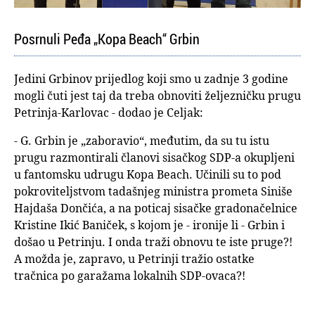
Posrnuli Peđa „Kopa Beach“ Grbin
Jedini Grbinov prijedlog koji smo u zadnje 3 godine
mogli čuti jest taj da treba obnoviti željezničku prugu
Petrinja-Karlovac - dodao je Celjak:
- G. Grbin je „zaboravio“, međutim, da su tu istu
prugu razmontirali članovi sisačkog SDP-a okupljeni
u fantomsku udrugu Kopa Beach. Učinili su to pod
pokroviteljstvom tadašnjeg ministra prometa Siniše
Hajdaša Dončića, a na poticaj sisačke gradonačelnice
Kristine Ikić Baniček, s kojom je - ironije li - Grbin i
došao u Petrinju. I onda traži obnovu te iste pruge?!
A možda je, zapravo, u Petrinji tražio ostatke
tračnica po garažama lokalnih SDP-ovaca?!