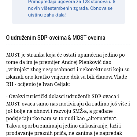
Primopredaja ugovora za 128 stanova u 8
novih višestambenih zgrada. Obnova se
uistinu zahuktala!
O udruženim SDP-ovcima & MOST-ovcima
MOST je stranka koja će ostati upamćena jedino po
tome da im je premijer Andrej Plenković dao
„vritnjak“ zbog nesposobnosti i nekorektnosti koju su
iskazali ono kratko vrijeme dok su bili članovi Vlade
RH - ocijenio je Ivan Celjak:
- Ovakvi turistički dolasci udruženih SDP-ovaca i
MOST-ovaca samo nas motiviraju da radimo još više i
još bolje na obnovi i razvoju SMŽ-a, a građane
podsjećaju tko nam se to nudi kao „alternativa“.
Takvu oporbu zanimaju jedino cirkusiranje, laži i
prodavanje praznih priča, ne zanima je napredak