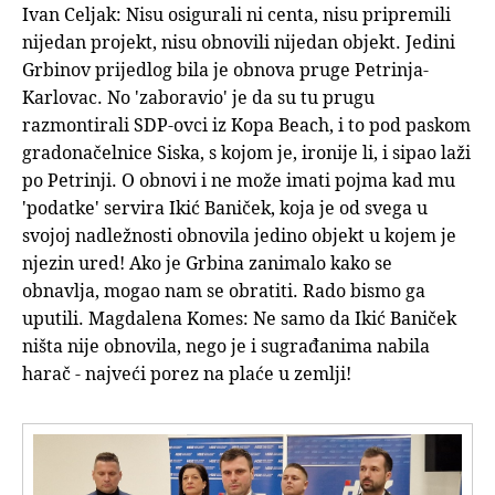
Ivan Celjak: Nisu osigurali ni centa, nisu pripremili
nijedan projekt, nisu obnovili nijedan objekt. Jedini
Grbinov prijedlog bila je obnova pruge Petrinja-
Karlovac. No 'zaboravio' je da su tu prugu
razmontirali SDP-ovci iz Kopa Beach, i to pod paskom
gradonačelnice Siska, s kojom je, ironije li, i sipao laži
po Petrinji. O obnovi i ne može imati pojma kad mu
'podatke' servira Ikić Baniček, koja je od svega u
svojoj nadležnosti obnovila jedino objekt u kojem je
njezin ured! Ako je Grbina zanimalo kako se
obnavlja, mogao nam se obratiti. Rado bismo ga
uputili. Magdalena Komes: Ne samo da Ikić Baniček
ništa nije obnovila, nego je i sugrađanima nabila
harač - najveći porez na plaće u zemlji!