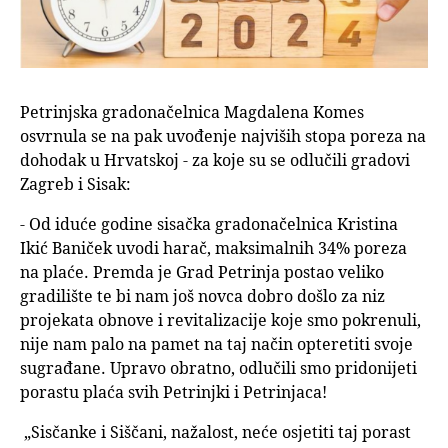
Petrinjska gradonačelnica Magdalena Komes
osvrnula se na pak uvođenje najviših stopa poreza na
dohodak u Hrvatskoj - za koje su se odlučili gradovi
Zagreb i Sisak:
- Od iduće godine sisačka gradonačelnica Kristina
Ikić Baniček uvodi harač, maksimalnih 34% poreza
na plaće. Premda je Grad Petrinja postao veliko
gradilište te bi nam još novca dobro došlo za niz
projekata obnove i revitalizacije koje smo pokrenuli,
nije nam palo na pamet na taj način opteretiti svoje
sugrađane. Upravo obratno, odlučili smo pridonijeti
porastu plaća svih Petrinjki i Petrinjaca!
„Sisčanke i Siščani, nažalost, neće osjetiti taj porast