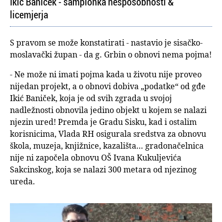
Ikić Baniček - šampionka nesposobnosti &
licemjerja
S pravom se može konstatirati - nastavio je sisačko-
moslavački župan - da g. Grbin o obnovi nema pojma!
- Ne može ni imati pojma kada u životu nije proveo
nijedan projekt, a o obnovi dobiva „podatke“ od gđe
Ikić Baniček, koja je od svih zgrada u svojoj
nadležnosti obnovila jedino objekt u kojem se nalazi
njezin ured! Premda je Gradu Sisku, kad i ostalim
korisnicima, Vlada RH osigurala sredstva za obnovu
škola, muzeja, knjižnice, kazališta… gradonačelnica
nije ni započela obnovu OŠ Ivana Kukuljevića
Sakcinskog, koja se nalazi 300 metara od njezinog
ureda.