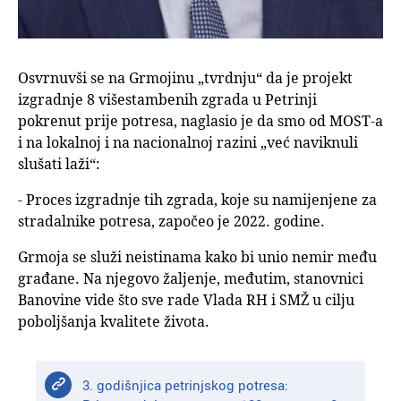
Osvrnuvši se na Grmojinu „tvrdnju“ da je projekt
izgradnje 8 višestambenih zgrada u Petrinji
pokrenut prije potresa, naglasio je da smo od MOST-a
i na lokalnoj i na nacionalnoj razini „već naviknuli
slušati laži“:
- Proces izgradnje tih zgrada, koje su namijenjene za
stradalnike potresa, započeo je 2022. godine.
Grmoja se služi neistinama kako bi unio nemir među
građane. Na njegovo žaljenje, međutim, stanovnici
Banovine vide što sve rade Vlada RH i SMŽ u cilju
poboljšanja kvalitete života.
3. godišnjica petrinjskog potresa: