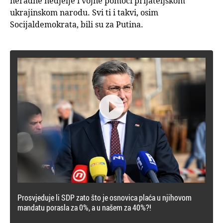
neradne nedjelje i vojne pomoći prijateljskom
ukrajinskom narodu. Svi ti i takvi, osim
Socijaldemokrata, bili su za Putina.

Prosvjeduje li SDP zato što je osnovica plaća u njihovom
mandatu porasla za 0%, a u našem za 40%?!