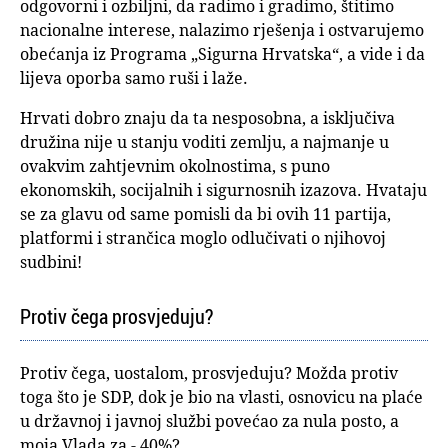
odgovorni i ozbiljni, da radimo i gradimo, štitimo
nacionalne interese, nalazimo rješenja i ostvarujemo
obećanja iz Programa „Sigurna Hrvatska“, a vide i da
lijeva oporba samo ruši i laže.
Hrvati dobro znaju da ta nesposobna, a isključiva
družina nije u stanju voditi zemlju, a najmanje u
ovakvim zahtjevnim okolnostima, s puno
ekonomskih, socijalnih i sigurnosnih izazova. Hvataju
se za glavu od same pomisli da bi ovih 11 partija,
platformi i strančica moglo odlučivati o njihovoj
sudbini!
Protiv čega prosvjeduju?
Protiv čega, uostalom, prosvjeduju? Možda protiv
toga što je SDP, dok je bio na vlasti, osnovicu na plaće
u državnoj i javnoj službi povećao za nula posto, a
moja Vlada za - 40%?