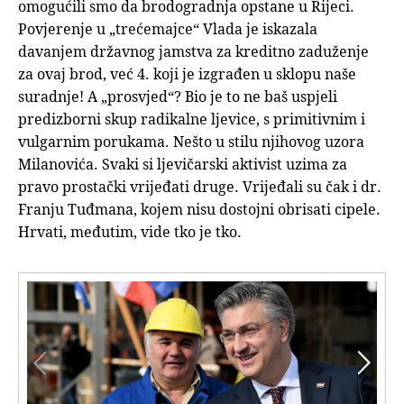
omogućili smo da brodogradnja opstane u Rijeci.
Povjerenje u „trećemajce“ Vlada je iskazala
davanjem državnog jamstva za kreditno zaduženje
za ovaj brod, već 4. koji je izgrađen u sklopu naše
suradnje! A „prosvjed“? Bio je to ne baš uspjeli
predizborni skup radikalne ljevice, s primitivnim i
vulgarnim porukama. Nešto u stilu njihovog uzora
Milanovića. Svaki si ljevičarski aktivist uzima za
pravo prostački vrijeđati druge. Vrijeđali su čak i dr.
Franju Tuđmana, kojem nisu dostojni obrisati cipele.
Hrvati, međutim, vide tko je tko.

