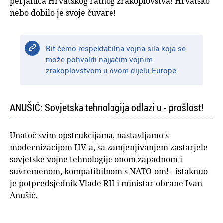
perjanica Hrvatskog ratnog zrakoplovstva! Hrvatsko
nebo dobilo je svoje čuvare!
Bit ćemo respektabilna vojna sila koja se
može pohvaliti najjačim vojnim
zrakoplovstvom u ovom dijelu Europe
ANUŠIĆ: Sovjetska tehnologija odlazi u - prošlost!
Unatoč svim opstrukcijama, nastavljamo s
modernizacijom HV-a, sa zamjenjivanjem zastarjele
sovjetske vojne tehnologije onom zapadnom i
suvremenom, kompatibilnom s NATO-om! - istaknuo
je potpredsjednik Vlade RH i ministar obrane Ivan
Anušić.