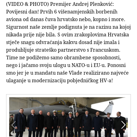
(VIDEO & PHOTO) Premijer Andrej Plenković:
Povijesni dan! Prvih 6 višenamjenskih borbenih
aviona od danas čuva hrvatsko nebo, kopno i more.
Sigurnost naše zemlje podignuta je na razinu na kojoj
nikada prije nije bila. S ovim zrakoplovima Hrvatska
stječe snagu odvraćanja kakvu dosad nije imala i
produbljuje strateško partnerstvo s Francuskom.
Time ne podižemo samo obrambene sposobnosti,
nego i jačamo svoju ulogu u NATO-u i EU-u. Ponosni
smo jer je u mandatu naše Vlade realizirano najveće
ulaganje u modernizaciju pobjedničkog HV-a!

