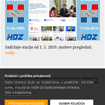
Sadržaje starije od 1. 1. 2019. možete pregledati
ovdje
Kolačići i politika privatnosti
© Hrvatska demokratska zajednica. Sva prava pridržana. | Adresa: Trg
Naše stranice služe se »kolačićima« u analitičke i tehničke
žrtava fašizma 4, 10000 Zagreb | Tel.: 4553-000 | Faks: 4552-600 | OIB:
04150008463
svrhe. Potonji su nužni za funkcioniranje stranica.
Više o kolačićima
Politika privatnosti
PRISTAJEM NA KOLAČIĆE
ODABIR KOLAČIĆA