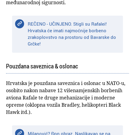
međunarodnoj sigurnosti.
REČENO - UČINJENO. Stigli su Rafalei!
Hrvatska će imati najmoćnije borbeno
zrakoplovstvo na prostoru od Bavarske do
Grčke!
Pouzdana saveznica & oslonac
Hrvatska je pouzdana saveznica i oslonac u NATO-u,
osobito nakon nabave 12 višenamjenskih borbenih
aviona Rafale te druge mehanizacije i moderne
opreme (oklopna vozila Bradley, helikopteri Black
Hawk itd.).
Milanović? Đon obraz. Naslikavao se na