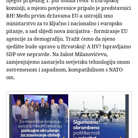
njegov prijedlog 1. put dobila resor u Europskoj
komisiji, a mjesto povjerenice pripalo je predstavnici
RH! Među prvim državama EU-a ustrojili smo
ministarstvo za to ključno i nacionalno i europsko
pitanje, a sad slijedi nova inicijativa - formiranje EU
agencije za demografiju. Tražit ćemo da njeno
sjedište bude upravo u Hrvatskoj! A HV? Ispravljamo
SDP-ove nepravde. Na žalost Milanovićevu,
zamjenjujemo zastarjelu sovjetsku tehnologiju onom
suvremenom i zapadnom, kompatibilnom s NATO-
om.