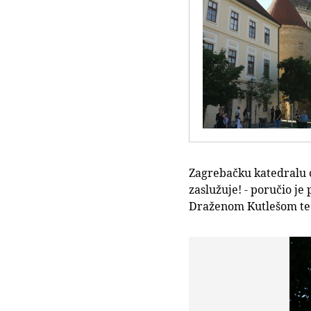
Zagrebačku katedralu o
zaslužuje! - poručio j
Draženom Kutlešom te s