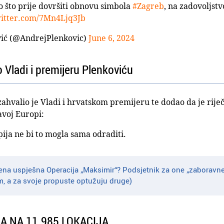
o što prije dovršiti obnovu simbola
#Zagreb
, na zadovoljstv
witter.com/7Mn4Ljq3Jb
ić (@AndrejPlenkovic)
June 6, 2024
 Vladi i premijeru Plenkoviću
ahvalio je Vladi i hrvatskom premijeru te dodao da je rije
avoj Europi:
ija ne bi to mogla sama odraditi.
na uspješna Operacija „Maksimir“? Podsjetnik za one „zaboravne“ 
m, a za svoje propuste optužuju druge)
 NA 11.985 LOKACIJA