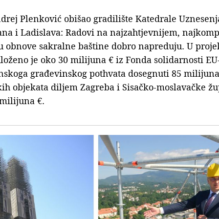
drej Plenković obišao gradilište Katedrale Uznesenj
pana i Ladislava: Radovi na najzahtjevnijem, najkom
u obnove sakralne baštine dobro napreduju. U proj
loženo je oko 30 milijuna € iz Fonda solidarnosti EU
tinskoga građevinskog pothvata dosegnuti 85 milijun
kih objekata diljem Zagreba i Sisačko-moslavačke žu
milijuna €.