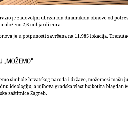
razio je zadovoljni ubrzanom dinamikom obnove od potresa
da uloženo 2,6 milijardi eura:
nova je u potpunosti završena na 11.985 lokacija. Trenutač
J „MOŽEMO“
jemo simbole hrvatskog naroda i države, možemosi mašu j
nu ideologiju, a njihova gradska vlast bojkotira blagdan 
ske zaštitnice Zagreb.