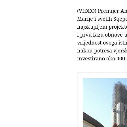
(VIDEO) Premijer An
Marije i svetih Stje
najskupljem projekt
i prvu fazu obnove u
vrijednost ovoga is
nakon potresa vjers
investirano oko 400 