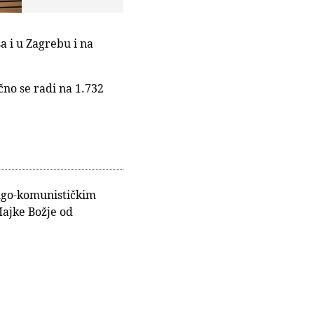
 i u Zagrebu i na
no se radi na 1.732
ugo-komunističkim
Majke Božje od