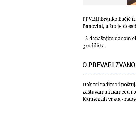
PPVRH Branko Bačić iz
Banovini, u što je dosa
- S današnjim danom ob
gradilišta.
O PREVARI ZVANO
Dok mi radimo i poštu
zastavama i nameću rod
Kamenitih vrata - nebe