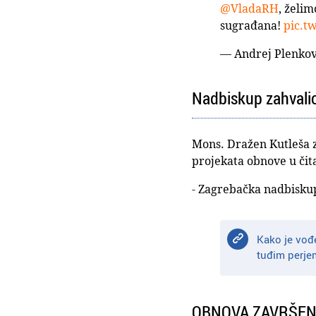
@VladaRH
, želim
sugrađana!
pic.t
— Andrej Plenkov
Nadbiskup zahvalio
Mons. Dražen Kutleša z
projekata obnove u čit
- Zagrebačka nadbiskup
Kako je vođe
tuđim perje
OBNOVA ZAVRŠENA