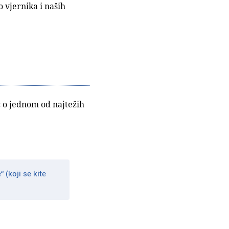
o vjernika i naših
č o jednom od najtežih
(koji se kite