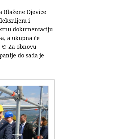
a Blažene Djevice
pleksnijem i
ektnu dokumentaciju
-a, a ukupna će
a €! Za obnovu
panije do sada je