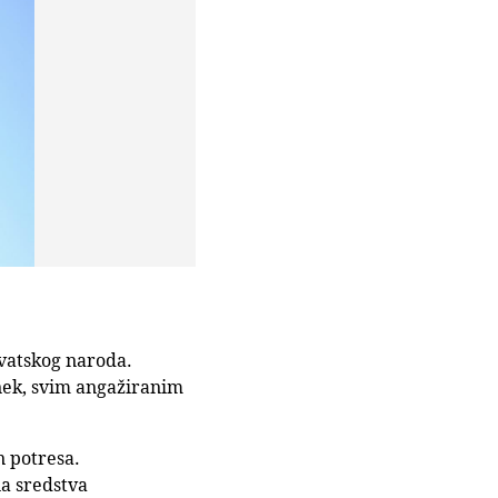
rvatskog naroda.
nek, svim angažiranim
n potresa.
na sredstva