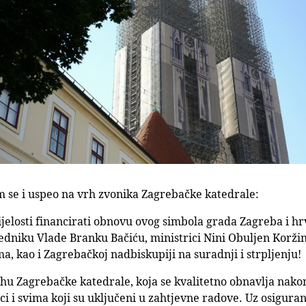
 se i uspeo na vrh zvonika Zagrebačke katedrale:
cijelosti financirati obnovu ovog simbola grada Zagreba i h
dniku Vlade Branku Bačiću, ministrici Nini Obuljen Korži
a, kao i Zagrebačkoj nadbiskupiji na suradnji i strpljenju!
hu Zagrebačke katedrale, koja se kvalitetno obnavlja nako
ci i svima koji su uključeni u zahtjevne radove. Uz osigura