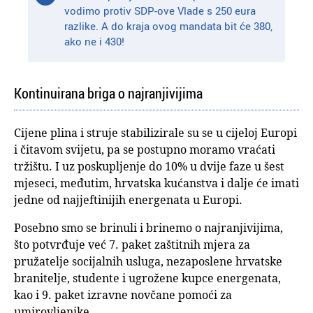
vodimo protiv SDP-ove Vlade s 250 eura
razlike. A do kraja ovog mandata bit će 380,
ako ne i 430!
Kontinuirana briga o najranjivijima
Cijene plina i struje stabilizirale su se u cijeloj Europi
i čitavom svijetu, pa se postupno moramo vraćati
tržištu. I uz poskupljenje do 10% u dvije faze u šest
mjeseci, međutim, hrvatska kućanstva i dalje će imati
jedne od najjeftinijih energenata u Europi.
Posebno smo se brinuli i brinemo o najranjivijima,
što potvrđuje već 7. paket zaštitnih mjera za
pružatelje socijalnih usluga, nezaposlene hrvatske
branitelje, studente i ugrožene kupce energenata,
kao i 9. paket izravne novčane pomoći za
umirovljenike.