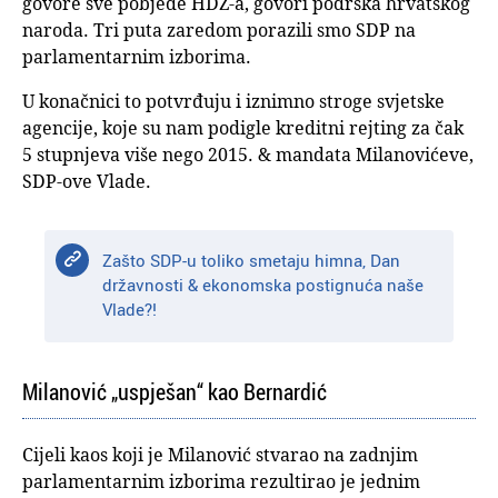
govore sve pobjede HDZ-a, govori podrška hrvatskog
naroda. Tri puta zaredom porazili smo SDP na
parlamentarnim izborima.
U konačnici to potvrđuju i iznimno stroge svjetske
agencije, koje su nam podigle kreditni rejting za čak
5 stupnjeva više nego 2015. & mandata Milanovićeve,
SDP-ove Vlade.
Zašto SDP-u toliko smetaju himna, Dan
državnosti & ekonomska postignuća naše
Vlade?!
Milanović „uspješan“ kao Bernardić
Cijeli kaos koji je Milanović stvarao na zadnjim
parlamentarnim izborima rezultirao je jednim