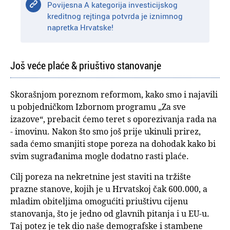
Povijesna A kategorija investicijskog
kreditnog rejtinga potvrda je iznimnog
napretka Hrvatske!
Još veće plaće & priuštivo stanovanje
Skorašnjom poreznom reformom, kako smo i najavili
u pobjedničkom Izbornom programu „Za sve
izazove“, prebacit ćemo teret s oporezivanja rada na
- imovinu. Nakon što smo još prije ukinuli prirez,
sada ćemo smanjiti stope poreza na dohodak kako bi
svim sugrađanima mogle dodatno rasti plaće.
Cilj poreza na nekretnine jest staviti na tržište
prazne stanove, kojih je u Hrvatskoj čak 600.000, a
mladim obiteljima omogućiti priuštivu cijenu
stanovanja, što je jedno od glavnih pitanja i u EU-u.
Taj potez je tek dio naše demografske i stambene