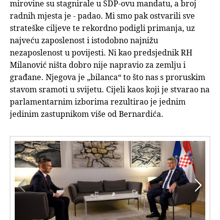
mirovine su stagnirale u SDP-ovu mandatu, a broj
radnih mjesta je - padao. Mi smo pak ostvarili sve
strateške ciljeve te rekordno podigli primanja, uz
najveću zaposlenost i istodobno najnižu
nezaposlenost u povijesti. Ni kao predsjednik RH
Milanović ništa dobro nije napravio za zemlju i
građane. Njegova je „bilanca“ to što nas s proruskim
stavom sramoti u svijetu. Cijeli kaos koji je stvarao na
parlamentarnim izborima rezultirao je jednim
jedinim zastupnikom više od Bernardića.

