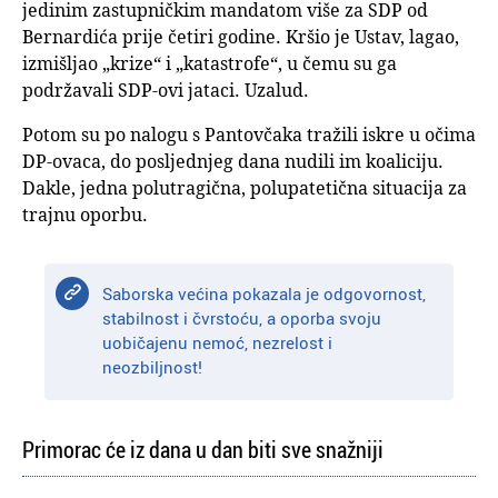
jedinim zastupničkim mandatom više za SDP od
Bernardića prije četiri godine. Kršio je Ustav, lagao,
izmišljao „krize“ i „katastrofe“, u čemu su ga
podržavali SDP-ovi jataci. Uzalud.
Potom su po nalogu s Pantovčaka tražili iskre u očima
DP-ovaca, do posljednjeg dana nudili im koaliciju.
Dakle, jedna polutragična, polupatetična situacija za
trajnu oporbu.
Saborska većina pokazala je odgovornost,
stabilnost i čvrstoću, a oporba svoju
uobičajenu nemoć, nezrelost i
neozbiljnost!
Primorac će iz dana u dan biti sve snažniji