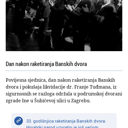
Dan nakon raketiranja Banskih dvora
Povijesna sjednica, dan nakon raketiranja Banskih
dvora i pokušaja likvidacije dr. Franje Tuđmana, iz
sigurnosnih se razloga održala u podrumskoj dvorani
zgrade Ine u Šubićevoj ulici u Zagrebu.
33. godišnjica raketiranja Banskih dvora:
Hrvatski narod uzvratio je još većom