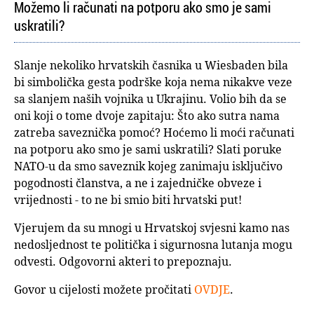
Možemo li računati na potporu ako smo je sami
uskratili?
Slanje nekoliko hrvatskih časnika u Wiesbaden bila
bi simbolička gesta podrške koja nema nikakve veze
sa slanjem naših vojnika u Ukrajinu. Volio bih da se
oni koji o tome dvoje zapitaju: Što ako sutra nama
zatreba saveznička pomoć? Hoćemo li moći računati
na potporu ako smo je sami uskratili? Slati poruke
NATO-u da smo saveznik kojeg zanimaju isključivo
pogodnosti članstva, a ne i zajedničke obveze i
vrijednosti - to ne bi smio biti hrvatski put!
Vjerujem da su mnogi u Hrvatskoj svjesni kamo nas
nedosljednost te politička i sigurnosna lutanja mogu
odvesti. Odgovorni akteri to prepoznaju.
Govor u cijelosti možete pročitati
OVDJE
.