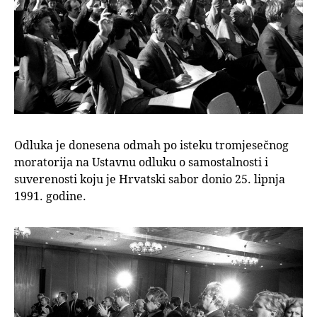
Odluka je donesena odmah po isteku tromjesečnog
moratorija na Ustavnu odluku o samostalnosti i
suverenosti koju je Hrvatski sabor donio 25. lipnja
1991. godine.