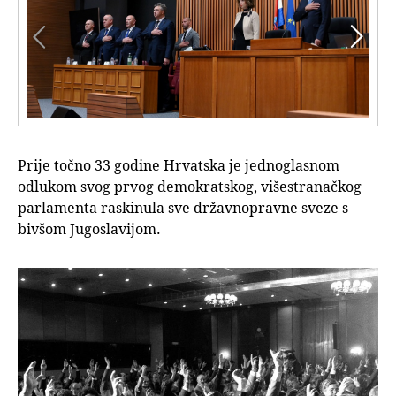


Prije točno 33 godine Hrvatska je jednoglasnom
odlukom svog prvog demokratskog, višestranačkog
parlamenta raskinula sve državnopravne sveze s
bivšom Jugoslavijom.