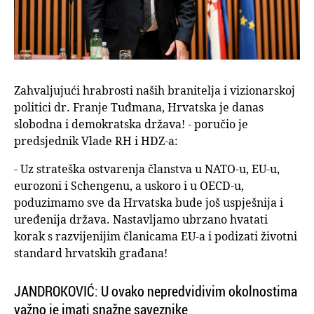
Zahvaljujući hrabrosti naših branitelja i vizionarskoj
politici dr. Franje Tuđmana, Hrvatska je danas
slobodna i demokratska država! - poručio je
predsjednik Vlade RH i HDZ-a:
- Uz strateška ostvarenja članstva u NATO-u, EU-u,
eurozoni i Schengenu, a uskoro i u OECD-u,
poduzimamo sve da Hrvatska bude još uspješnija i
uređenija država. Nastavljamo ubrzano hvatati
korak s razvijenijim članicama EU-a i podizati životni
standard hrvatskih građana!
JANDROKOVIĆ: U ovako nepredvidivim okolnostima
važno je imati snažne saveznike