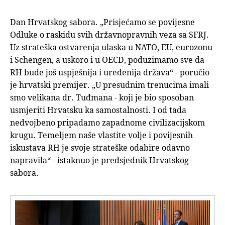
Dan Hrvatskog sabora. „Prisjećamo se povijesne
Odluke o raskidu svih državnopravnih veza sa SFRJ.
Uz strateška ostvarenja ulaska u NATO, EU, eurozonu
i Schengen, a uskoro i u OECD, poduzimamo sve da
RH bude još uspješnija i uređenija država“ - poručio
je hrvatski premijer. „U presudnim trenucima imali
smo velikana dr. Tuđmana - koji je bio sposoban
usmjeriti Hrvatsku ka samostalnosti. I od tada
nedvojbeno pripadamo zapadnome civilizacijskom
krugu. Temeljem naše vlastite volje i povijesnih
iskustava RH je svoje strateške odabire odavno
napravila“ - istaknuo je predsjednik Hrvatskog
sabora.