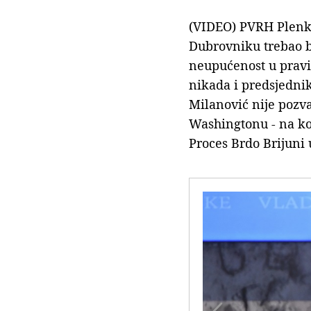
(VIDEO) PVRH Plenkov
Dubrovniku trebao b
neupućenost u prav
nikada i predsjednik
Milanović nije pozva
Washingtonu - na ko
Proces Brdo Brijuni 