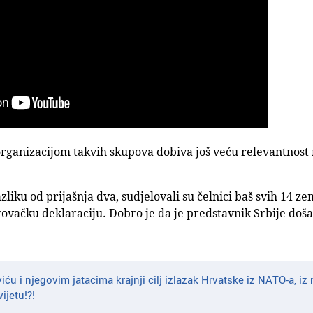
organizacijom takvih skupova dobiva još veću relevantnos
zliku od prijašnja dva, sudjelovali su čelnici baš svih 14 ze
rovačku deklaraciju. Dobro je da je predstavnik Srbije doš
viću i njegovim jatacima krajnji cilj izlazak Hrvatske iz NATO-a, iz
ijetu!?!