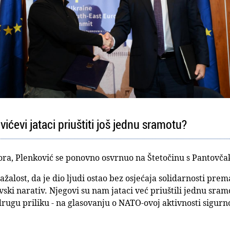
ićevi jataci priuštiti još jednu sramotu?
vora, Plenković se ponovno osvrnuo na Štetočinu s Pantovča
 nažalost, da je dio ljudi ostao bez osjećaja solidarnosti prem
ski narativ. Njegovi su nam jataci već priuštili jednu sr
drugu priliku - na glasovanju o NATO-ovoj aktivnosti sigurno