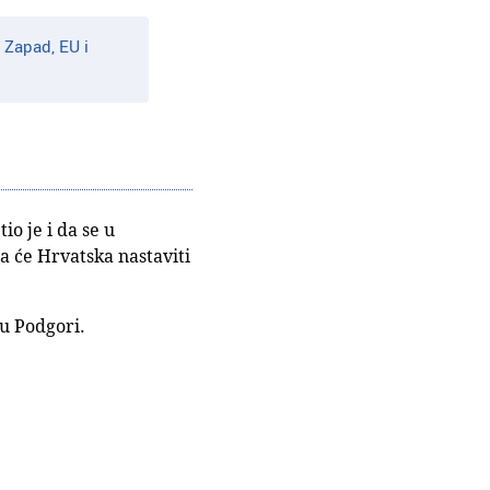
 Zapad, EU i
o je i da se u
a će Hrvatska nastaviti
 u Podgori.