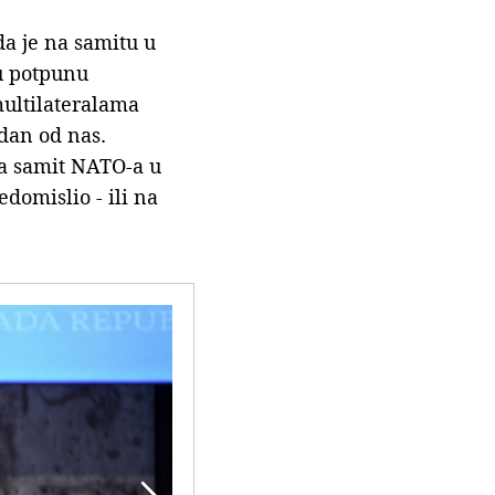
da je na samitu u
u potpunu
ultilateralama
dan od nas.
 na samit NATO-a u
omislio - ili na