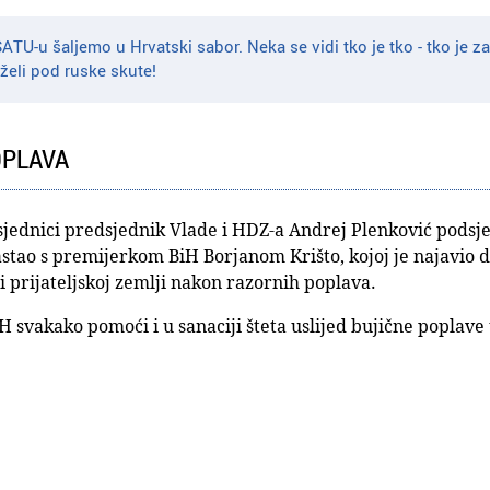
TU-u šaljemo u Hrvatski sabor. Neka se vidi tko je tko - tko je za
želi pod ruske skute!
OPLAVA
ednici predsjednik Vlade i HDZ-a Andrej Plenković podsjeti
tao s premijerkom BiH Borjanom Krišto, kojoj je najavio d
i prijateljskoj zemlji nakon razornih poplava.
 svakako pomoći i u sanaciji šteta uslijed bujične poplave