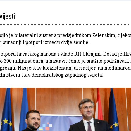
ijesti
jio je bilateralni susret s predsjednikom Zelenskim, tijek
suradnji i potpori između dvije zemlje:
potporu hrvatskog naroda i Vlade RH Ukrajini. Dosad je Hr
oko 300 milijuna eura, a nastavit ćemo je snažno podržavati.
agresiju. Naš je stav konzistentan, utemeljen na međunaro
 jedinstveni stav demokratskog zapadnog svijeta.