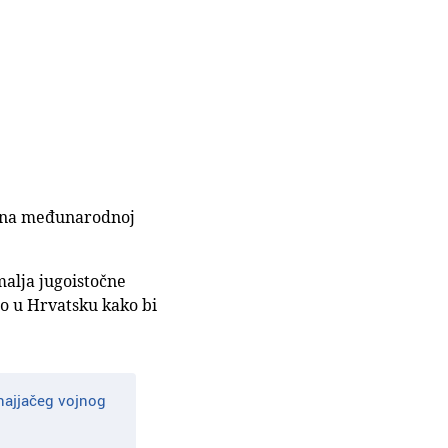
t na međunarodnoj
malja jugoistočne
ao u Hrvatsku kako bi
 najjačeg vojnog