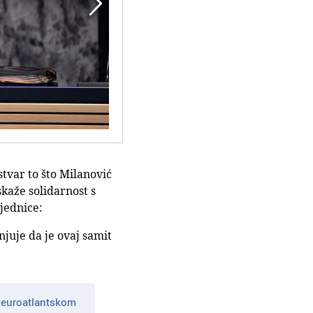

var to što Milanović
skaže solidarnost s
jednice:
njuje da je ovaj samit
 i euroatlantskom