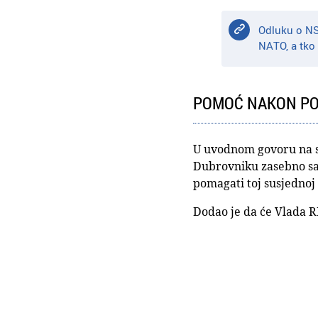
Odluku o NSA
NATO, a tko 
POMOĆ NAKON P
U uvodnom govoru na sj
Dubrovniku zasebno sas
pomagati toj susjednoj 
Dodao je da će Vlada RH