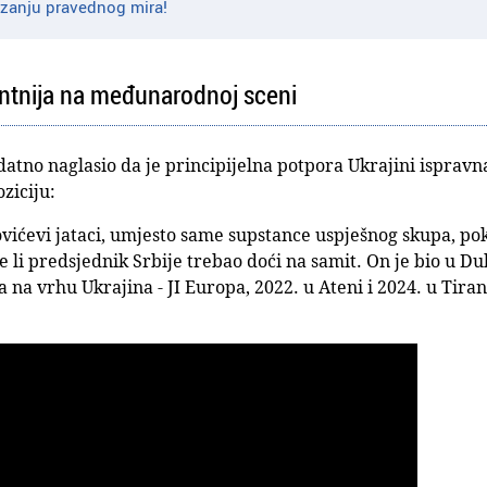
izanju pravednog mira!
antnija na međunarodnoj sceni
datno naglasio da je principijelna potpora Ukrajini ispravn
ziciju:
ovićevi jataci, umjesto same supstance uspješnog skupa, pok
li predsjednik Srbije trebao doći na samit. On je bio u Dub
na vrhu Ukrajina - JI Europa, 2022. u Ateni i 2024. u Tiran