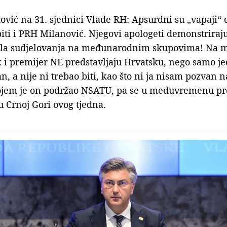
ić na 31. sjednici Vlade RH: Apsurdni su „vapaji“ 
iti i PRH Milanović. Njegovi apologeti demonstriraj
ila sudjelovanja na međunarodnim skupovima! Na m
 i premijer NE predstavljaju Hrvatsku, nego samo je
n, a nije ni trebao biti, kao što ni ja nisam pozvan
jem je on podržao NSATU, pa se u međuvremenu pred
u Crnoj Gori ovog tjedna.