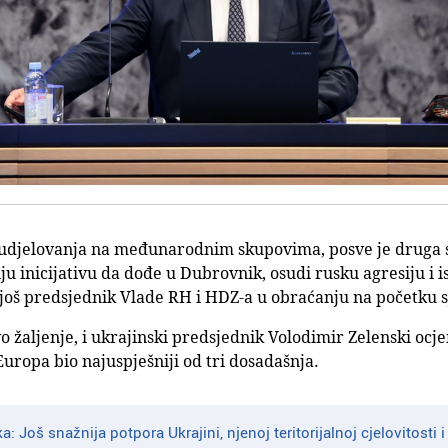
udjelovanja na međunarodnim skupovima, posve je druga st
u inicijativu da dođe u Dubrovnik, osudi rusku agresiju i i
 još predsjednik Vlade RH i HDZ-a u obraćanju na početku s
o žaljenje, i ukrajinski predsjednik Volodimir Zelenski ocje
Europa bio najuspješniji od tri dosadašnja.
a: Još snažnija potpora Ukrajini, njenoj teritorijalnoj cjelovitosti