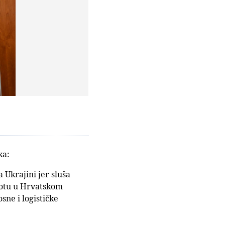
ka:
a Ukrajini jer sluša
amotu u Hrvatskom
sne i logističke