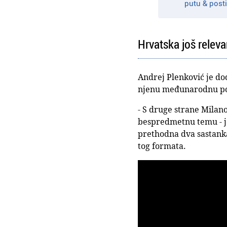
putu & post
Hrvatska još relev
Andrej Plenković je do
njenu međunarodnu po
- S druge strane Milan
bespredmetnu temu - je 
prethodna dva sastanka 
tog formata.