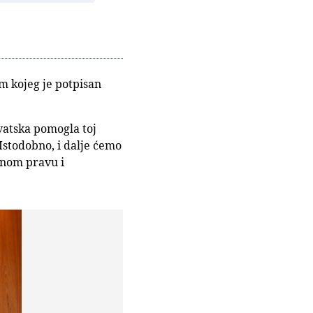
om kojeg je potpisan
vatska pomogla toj
 Istodobno, i dalje ćemo
dnom pravu i