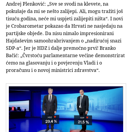
Andrej Plenković: „Sve se svodi na klevete, na
pokušaje da mi se nešto zalijepi. Ali, mogu tražiti još
tisuću godina, neće mi uspjeti zalijepiti ništa“. I novi
je Crobarometar pokazao da Hrvati ne nasjedaju na
partijske objede. Da nisu nimalo impresionirani
Hajdaševim samoohrabrivanjem o „nadirućoj snazi
SDP-a“. Jer je HDZ i dalje premoćno prvi! Branko
Bačić: „Čvrstoću parlamentarne većine demonstrirat
ćemo na glasovanju i o povjerenju Vladi i o
proračunu i o novoj ministrici zdravstva“.