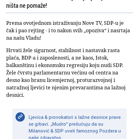
ništa ne pomaže!
Prema ovotjednom istraživanju Nove TV, SDP-u je
čak i pao rejting - i to nakon svih „opoziva“ i nasrtaja
na našu Vladu!
Hrvati žele sigurnost, stabilnost i nastavak rasta
plaća, BDP-a i zaposlenosti, a ne kaos, Istok,
balkanštinu i ekonomsku regresiju koju nudi SDP.
Žele čvrstu parlamentarnu većinu od centra na
desno kao branu licemjernoj, proturazvojnoj i
natražnoj ljevici te njenim prevarantima na lažnoj
desnici.
Ljevica & provokatori s lažne desnice prave
se grbavi. „Mudro“ prešućuju da su
Milanović & SDP uveli famoznog Pozdera u
naše zdravstvo