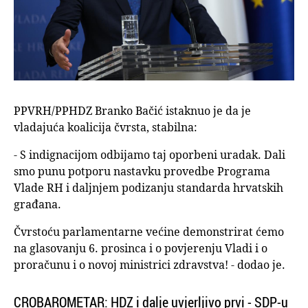
PPVRH/PPHDZ Branko Bačić istaknuo je da je
vladajuća koalicija čvrsta, stabilna:
- S indignacijom odbijamo taj oporbeni uradak. Dali
smo punu potporu nastavku provedbe Programa
Vlade RH i daljnjem podizanju standarda hrvatskih
građana.
Čvrstoću parlamentarne većine demonstrirat ćemo
na glasovanju 6. prosinca i o povjerenju Vladi i o
proračunu i o novoj ministrici zdravstva! - dodao je.
CROBAROMETAR: HDZ i dalje uvjerljivo prvi - SDP-u