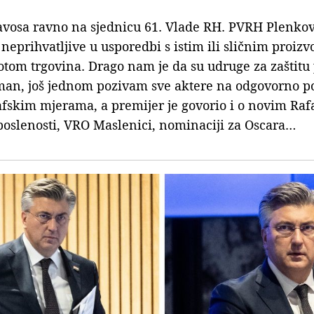
avosa ravno na sjednicu 61. Vlade RH. PVRH Plenkovi
neprihvatljive u usporedbi s istim ili sličnim proi
jkotom trgovina. Drago nam je da su udruge za zaštitu
man, još jednom pozivam sve aktere na odgovorno po
fskim mjerama, a premijer je govorio i o novim Rafa
aposlenosti, VRO Maslenici, nominaciji za Oscara…