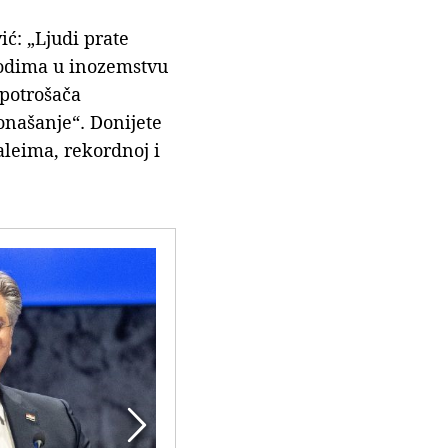
ć: „Ljudi prate
zvodima u inozemstvu
 potrošača
našanje“. Donijete
leima, rekordnoj i
