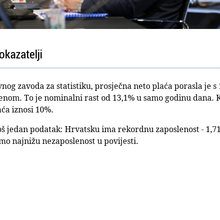
kazatelji
g zavoda za statistiku, prosječna neto plaća porasla je s 
udenom. To je nominalni rast od 13,1% u samo godinu dana
laća iznosi 10%.
 još jedan podatak: Hrvatsku ima rekordnu zaposlenost - 1,7
mo najnižu nezaposlenost u povijesti.