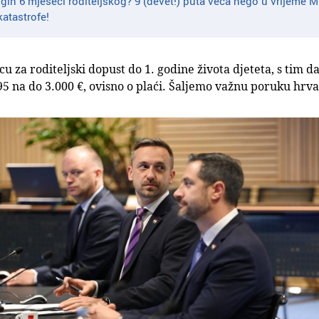
gih 6 mjeseci roditeljskog? 9 (devet!) puta veća nego u vrijeme 
atastrofe!
 za roditeljski dopust do 1. godine života djeteta, s tim 
95 na do 3.000 €, ovisno o plaći. Šaljemo važnu poruku hrva