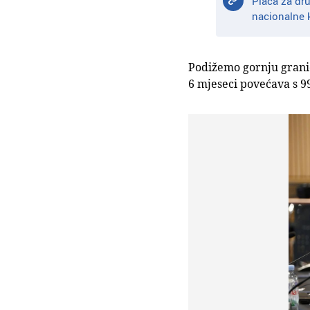
Plaća za dru
nacionalne k
Podižemo gornju granicu
6 mjeseci povećava s 9