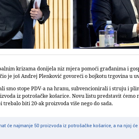
balnim krizama donijela niz mjera pomoći građanima i gosp
čio je još Andrej Plenković govoreći o bojkotu trgovina u u
ali smo stope PDV-a na hranu, subvencionirali i struju i plin
oizvoda iz potrošačke košarice. Novu listu predstavit ćemo 
bi trebalo biti 20-ak proizvoda više nego do sada.
mat će najmanje 50 proizvoda iz potrošačke košarice, a na njoj će 