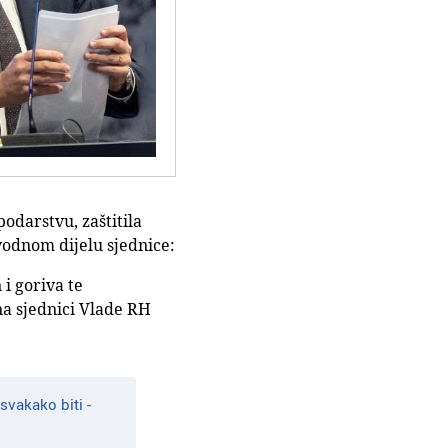
odarstvu, zaštitila
vodnom dijelu sjednice:
 i goriva te
na sjednici Vlade RH
svakako biti -