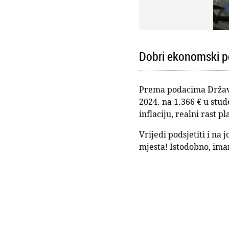
Dobri ekonomski po
Prema podacima Državno
2024. na 1.366 € u st
inflaciju, realni rast p
Vrijedi podsjetiti i na
mjesta! Istodobno, ima