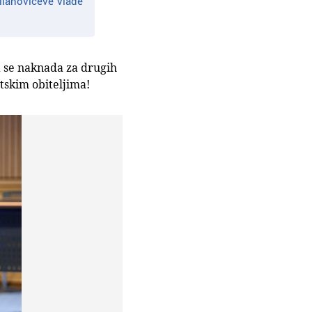
Milanovićeve Vlade
da se naknada za drugih
tskim obiteljima!