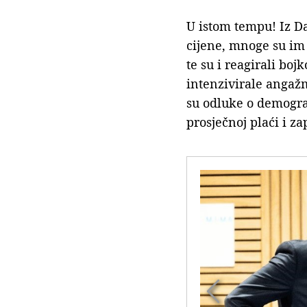
U istom tempu! Iz D
cijene, mnoge su im 
te su i reagirali bo
intenzivirale angaž
su odluke o demogra
prosječnoj plaći i z
