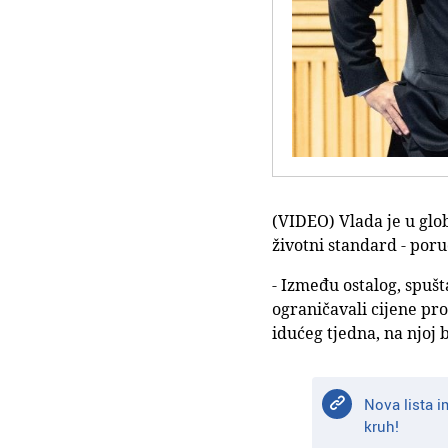
(VIDEO) Vlada je u glo
životni standard - poru
- Između ostalog, spušt
ograničavali cijene pr
idućeg tjedna, na njoj 
Nova lista i
kruh!