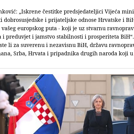
ković: „Iskrene čestitke predsjedateljici Vijeća min
ti dobrosusjedske i prijateljske odnose Hrvatske i B
vašeg europskog puta - koji je uz stvarnu ravnopravn
 i preduvjet i jamstvo stabilnosti i prosperiteta Bi
“Jeste li za suverenu i nezavisnu BiH, državu ravnopr
na, Srba, Hrvata i pripadnika drugih naroda koji u 