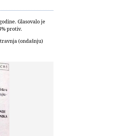
godine. Glasovalo je
.3% protiv.
travnja (ondašnju)