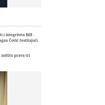
i i integriteta BiH -
gan Čović čestitajući
zaštitu prava tri