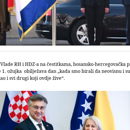
k Vlade RH i HDZ-a na čestitkama, bosansko-hercegovačka 
se 1. ožujka obilježava dan „kada smo birali da neovisnu i s
o i svi drugi koji ovdje žive“.