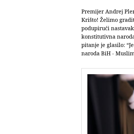
Premijer Andrej Plen
Krišto! Želimo gradi
podupirući nastavak 
konstitutivna naroda
pitanje je glasilo: 
naroda BiH - Muslima