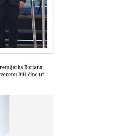
premijerka Borjana
uverenu BiH čine tri