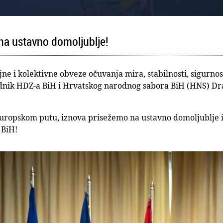
na ustavno domoljublje!
jne i kolektivne obveze očuvanja mira, stabilnosti, sigurnost
dnik HDZ-a BiH i Hrvatskog narodnog sabora BiH (HNS) Dra
uropskom putu, iznova prisežemo na ustavno domoljublje i 
 BiH!