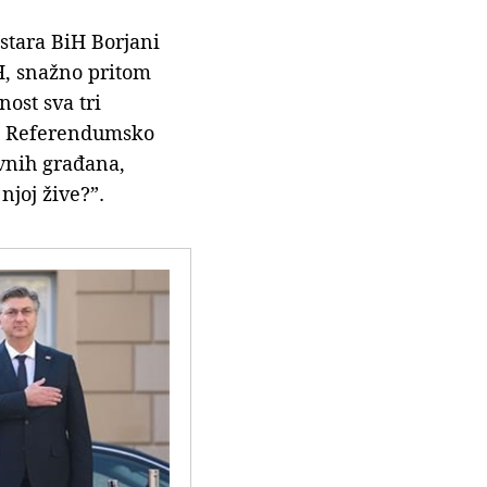
istara BiH Borjani
iH, snažno pritom
ost sva tri
H“. Referendumsko
avnih građana,
njoj žive?”.