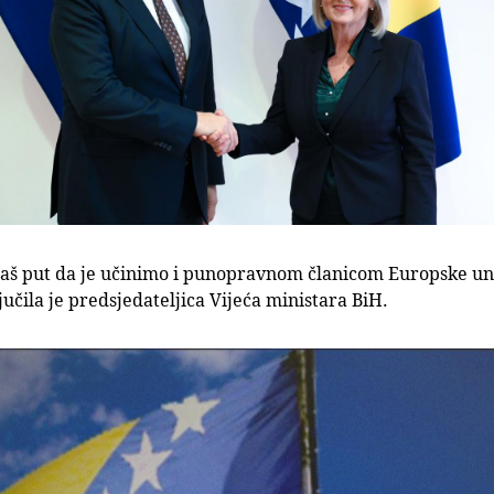
naš put da je učinimo i punopravnom članicom Europske un
jučila je predsjedateljica Vijeća ministara BiH.