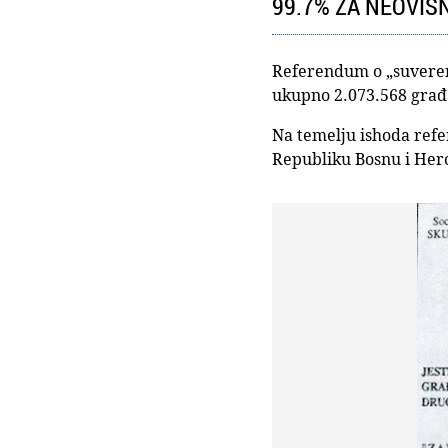
99.7% ZA NEOVI
Referendum o „suverenoj
ukupno 2.073.568 građan
Na temelju ishoda refe
Republiku Bosnu i Her