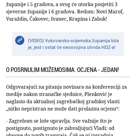
županije i 5 gradova, a ovog će utorka posjetiti 3
sjeverne županije i 6 gradova. Redom: Novi Marof,
Varaždin, Čakovec, Ivanec, Krapina i Zabok!
(VIDEO) Vukovarsko-srijemska županija bila
je, jest i ostat će neosvojiva utvrda HDZ-a!
O POSRNULIM MOŽEMOSIMA. OCJENA - JEDAN!
Odgovarajući na pitanja novinara na konferenciji za
medije nakon stranačke sjednice, Plenković je
naglasio da aktualnoj zagrebačkoj gradskoj vlasti
„nitko nepristran ne može dati prolaznu ocjenu“:
- Zagrebom se loše upravlja. Sve važnije što je
postignuto, postignuto je zahvaljujući Vladi: od
obnove do novih tramvaja. Čak se ni izgradnja