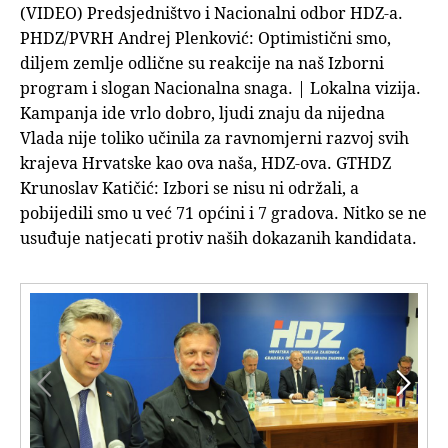
(VIDEO) Predsjedništvo i Nacionalni odbor HDZ-a.
PHDZ/PVRH Andrej Plenković: Optimistični smo,
diljem zemlje odlične su reakcije na naš Izborni
program i slogan Nacionalna snaga. | Lokalna vizija.
Kampanja ide vrlo dobro, ljudi znaju da nijedna
Vlada nije toliko učinila za ravnomjerni razvoj svih
krajeva Hrvatske kao ova naša, HDZ-ova. GTHDZ
Krunoslav Katičić: Izbori se nisu ni održali, a
pobijedili smo u već 71 općini i 7 gradova. Nitko se ne
usuđuje natjecati protiv naših dokazanih kandidata.

