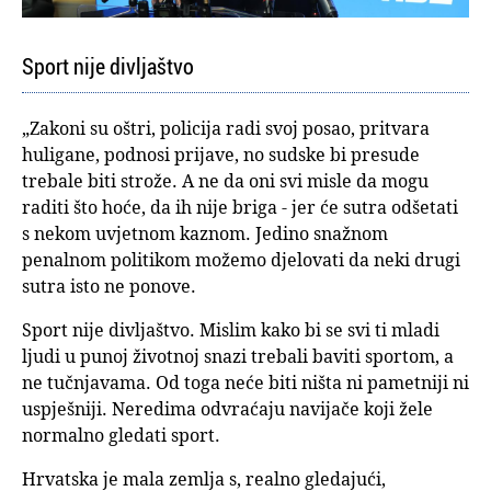
Sport nije divljaštvo
„Zakoni su oštri, policija radi svoj posao, pritvara
huligane, podnosi prijave, no sudske bi presude
trebale biti strože. A ne da oni svi misle da mogu
raditi što hoće, da ih nije briga - jer će sutra odšetati
s nekom uvjetnom kaznom. Jedino snažnom
penalnom politikom možemo djelovati da neki drugi
sutra isto ne ponove.
Sport nije divljaštvo. Mislim kako bi se svi ti mladi
ljudi u punoj životnoj snazi trebali baviti sportom, a
ne tučnjavama. Od toga neće biti ništa ni pametniji ni
uspješniji. Neredima odvraćaju navijače koji žele
normalno gledati sport.
Hrvatska je mala zemlja s, realno gledajući,