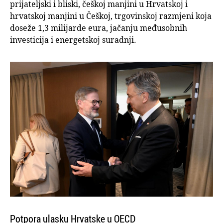
prijateljski i bliski, češkoj manjini u Hrvatskoj i
hrvatskoj manjini u Češkoj, trgovinskoj razmjeni koja
doseže 1,3 milijarde eura, jačanju međusobnih
investicija i energetskoj suradnji.
Potpora ulasku Hrvatske u OECD