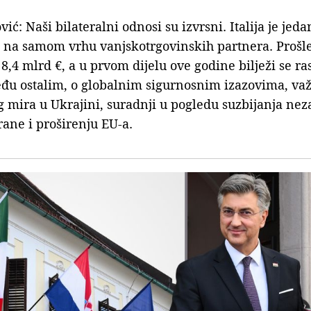
ć: Naši bilateralni odnosi su izvrsni. Italija je jed
i na samom vrhu vanjskotrgovinskih partnera. Prošl
8,4 mlrd €, a u prvom dijelu ove godine bilježi se ra
đu ostalim, o globalnim sigurnosnim izazovima, važ
 mira u Ukrajini, suradnji u pogledu suzbijanja nez
ane i proširenju EU-a.