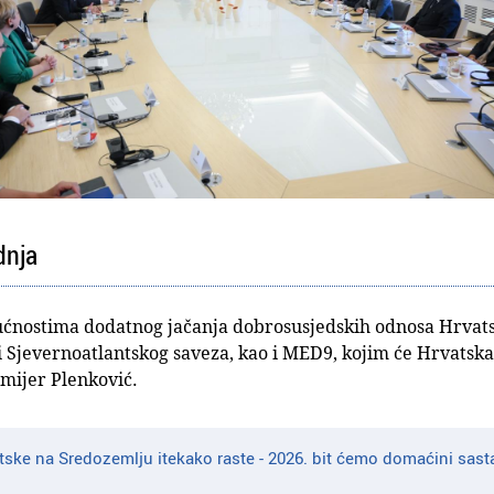
dnja
ćnostima dodatnog jačanja dobrosusjedskih odnosa Hrvatske
i Sjevernoatlantskog saveza, kao i MED9, kojim će Hrvatska
emijer Plenković.
tske na Sredozemlju itekako raste - 2026. bit ćemo domaćini sast