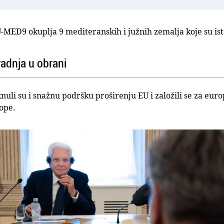
-MED9 okuplja 9 mediteranskih i južnih zemalja koje su is
radnja u obrani
nuli su i snažnu podršku proširenju EU i založili se za eur
ope.