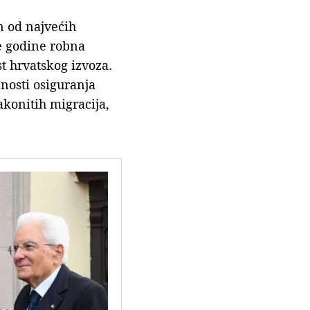
an od najvećih
e godine robna
st hrvatskog izvoza.
nosti osiguranja
akonitih migracija,