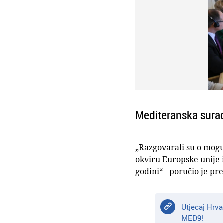
Mediteranska sura
„Razgovarali su o mogu
okviru Europske unije 
godini“ - poručio je pr
Utjecaj Hrva
MED9!