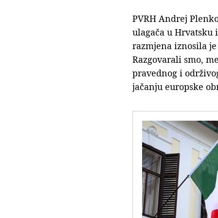
PVRH Andrej Plenkovi
ulagača u Hrvatsku 
razmjena iznosila je 
Razgovarali smo, me
pravednog i održivog
jačanju europske obr