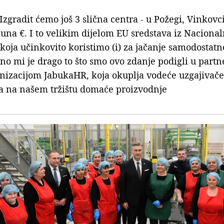
Izgradit ćemo još 3 slična centra - u Požegi, Vinkov
juna €. I to velikim dijelom EU sredstava iz Nacion
 koja učinkovito koristimo (i) za jačanje samodostatn
no mi je drago to što smo ovo zdanje podigli u partn
izacijom JabukaHR, koja okuplja vodeće uzgajivače
ća na našem tržištu domaće proizvodnje