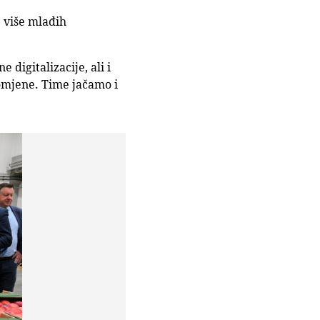
e više mlađih
 digitalizacije, ali i
romjene. Time jačamo i