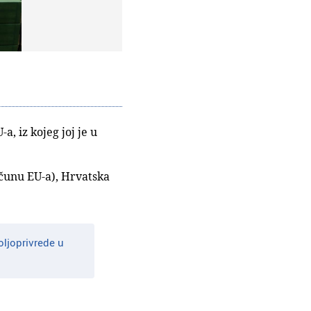
, iz kojeg joj je u
čunu EU-a), Hrvatska
oljoprivrede u