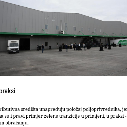
 praksi
tributivna središta unapređuju položaj poljoprivrednika, je
 su i pravi primjer zelene tranzicije u primjeni, u praksi 
om obraćanju.