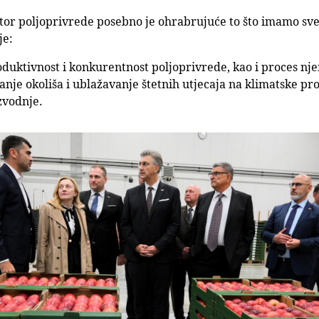
ektor poljoprivrede posebno je ohrabrujuće to što imamo sv
je:
oduktivnost i konkurentnost poljoprivrede, kao i proces njene
anje okoliša i ublažavanje štetnih utjecaja na klimatske p
zvodnje.