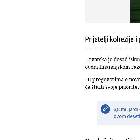
Prijatelji kohezije i
Hrvatska je dosad iskor
ovom financijskom razdo
- U pregovorima o nov
će štititi svoje priorit
3,8 milijard
ovom desetl