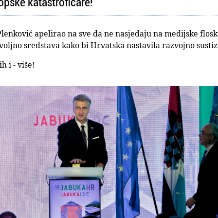
opske katastrofičare!
Plenković apelirao na sve da ne nasjedaju na medijske flo
voljno sredstava kako bi Hrvatska nastavila razvojno sustiza
h i - više!