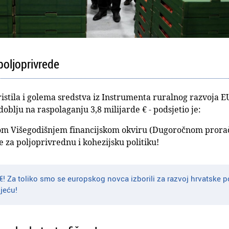
 poljoprivrede
istila i golema sredstva iz Instrumenta ruralnog razvoja EU-a
blju na raspolaganju 3,8 milijarde € - podsjetio je:
om Višegodišnjem financijskom okviru (Dugoročnom prora
ete za poljoprivrednu i kohezijsku politiku!
i €! Za toliko smo se europskog novca izborili za razvoj hrvatske p
jeću!