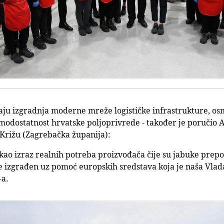
taju izgradnja moderne mreže logističke infrastrukture, os
modostatnost hrvatske poljoprivrede - također je poručio 
 Križu (Zagrebačka županija):
o kao izraz realnih potreba proizvođača čije su jabuke pre
je izgrađen uz pomoć europskih sredstava koja je naša Vlad
-a.