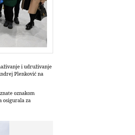
naživanje i udruživanje
Andrej Plenković na
poznate oznakom
a osigurala za