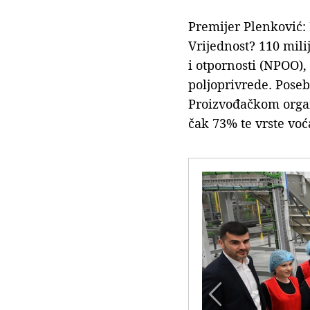
Premijer Plenković: 
Vrijednost? 110 mili
i otpornosti (NPOO),
poljoprivrede. Poseb
Proizvođačkom organ
čak 73% te vrste vo
