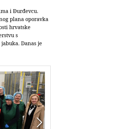
cima i Đurđevcu.
alnog plana oporavka
osti hrvatske
erstvu s
 jabuka. Danas je
