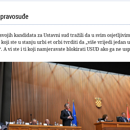
a pravosuđe
od svojih kandidata za Ustavni sud tražili da u svim osjetljivi
 ti koji ste u stanju urbi et orbi tvrditi da „više vrijedi jeda
A vi ste i ti koji namjeravate blokirati USUD ako ga ne usp