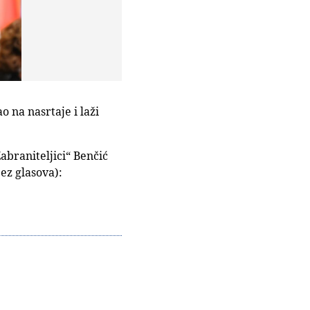
 na nasrtaje i laži
braniteljici“ Benčić
z glasova):