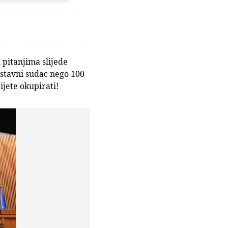
m pitanjima slijede
n ustavni sudac nego 100
ijete okupirati!