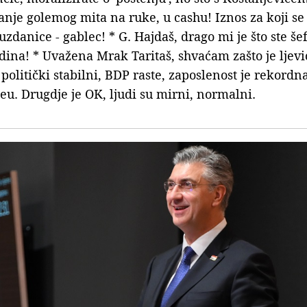
nje golemog mita na ruke, u cashu! Iznos za koji se 
uzdanice - gablec! * G. Hajdaš, drago mi je što ste še
dina! * Uvažena Mrak Taritaš, shvaćam zašto je ljevi
litički stabilni, BDP raste, zaposlenost je rekordna
u. Drugdje je OK, ljudi su mirni, normalni.