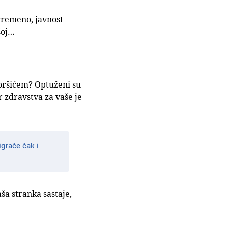
ovremeno, javnost
šoj…
Goršićem? Optuženi su
r zdravstva za vaše je
igrače čak i
ša stranka sastaje,