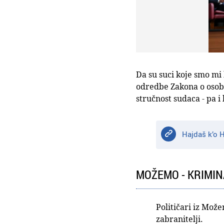
Da su suci koje smo mi 
odredbe Zakona o osobno
stručnost sudaca - pa 
Hajdaš k’o 
MOŽEMO - KRIMIN
Političari iz Mož
zabranitelji.