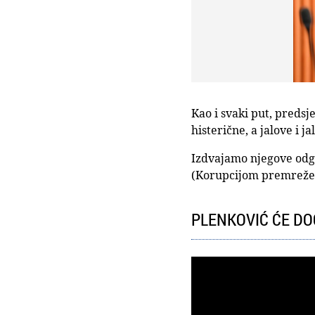
Kao i svaki put, predsj
histerične, a jalove i ja
Izdvajamo njegove odgo
(Korupcijom premrežen
PLENKOVIĆ ĆE DOČ