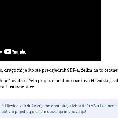
, drago mi je što ste predsjednik SDP-a, želim da to ostane
k poštovalo načelo proporcionalnosti sastava Hrvatskog sabo
rati ustavne suce.
ć i ljevica već duže vrijeme opstruiraju izbor šefa VS-a i ustavn
ruktivni prijedlog s ciljem ubrzanja imenovanja!