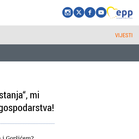
VIJESTI
stanja“, mi
 gospodarstva!
m i Goršićem?