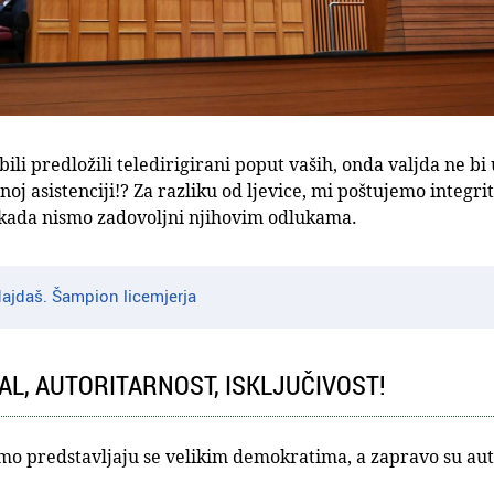
bili predložili teledirigirani poput vaših, onda valjda ne bi
j asistenciji!? Za razliku od ljevice, mi poštujemo integrit
i kada nismo zadovoljni njihovim odlukama.
Hajdaš. Šampion licemjerja
AL, AUTORITARNOST, ISKLJUČIVOST!
emo predstavljaju se velikim demokratima, a zapravo su aut