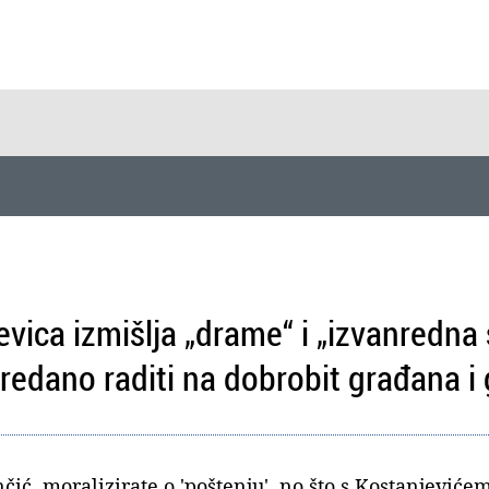
evica izmišlja „drame“ i „izvanredna 
redano raditi na dobrobit građana i
ć, moralizirate o 'poštenju', no što s Kostanjeviće