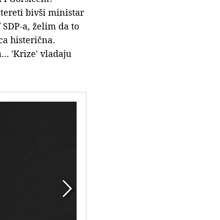
tereti bivši ministar
f SDP-a, želim da to
ca histerična.
… 'Krize' vladaju
