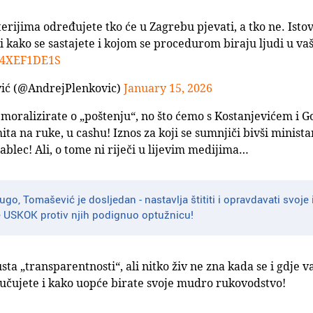
terijima određujete tko će u Zagrebu pjevati, a tko ne. Ist
 i kako se sastajete i kojom se procedurom biraju ljudi u va
/X4XEF1DE1S
ić (@AndrejPlenkovic)
January 15, 2026
 moralizirate o „poštenju“, no što ćemo s Kostanjevićem i 
a na ruke, u cashu! Iznos za koji se sumnjiči bivši minista
gablec! Ali, o tome ni riječi u lijevim medijima…
ugo, Tomašević je dosljedan - nastavlja štititi i opravdavati svoje 
e USKOK protiv njih podignuo optužnicu!
 „transparentnosti“, ali nitko živ ne zna kada se i gdje va
čujete i kako uopće birate svoje mudro rukovodstvo!