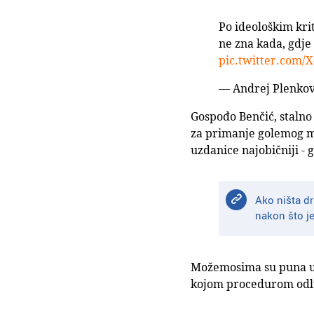
Po ideološkim kri
ne zna kada, gdje
pic.twitter.com
— Andrej Plenkov
Gospođo Benčić, stalno
za primanje golemog mit
uzdanice najobičniji - 
Ako ništa dr
nakon što j
Možemosima su puna usta
kojom procedurom odlu