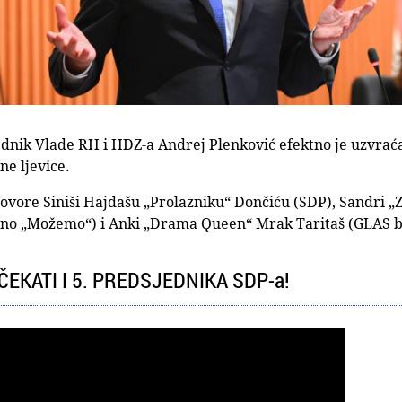
ednik Vlade RH i HDZ-a Andrej Plenković efektno je uzvraćao
lne ljevice.
vore Siniši Hajdašu „Prolazniku“ Dončiću (SDP), Sandri „Za
o „Možemo“) i Anki „Drama Queen“ Mrak Taritaš (GLAS be
EKATI I 5. PREDSJEDNIKA SDP-a!