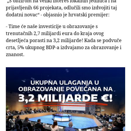
„S obzirom na veliki interes lokalnih jedinica i na
prijavljenih 66 projekata, odlučili smo izdvojiti taj
dodatni novac“ - objasnio je hrvatski premijer:
- Time će naše investicije u obrazovanje s
trenutačnih 2,7 milijardi eura do kraja ovog
desetljeća porasti na 3,2 milijarde! Kada se podvuče
crta, 5% ukupnog BDP-a izdvajamo za obrazovanje i
znanost.