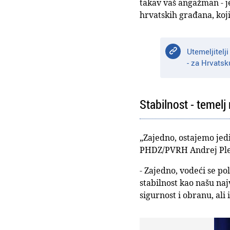
takav vaš angažman - j
hrvatskih građana, koj
Utemeljitelj
- za Hrvatsk
Stabilnost - temelj
„Zajedno, ostajemo jed
PHDZ/PVRH Andrej Ple
- Zajedno, vodeći se p
stabilnost kao našu naj
sigurnost i obranu, ali