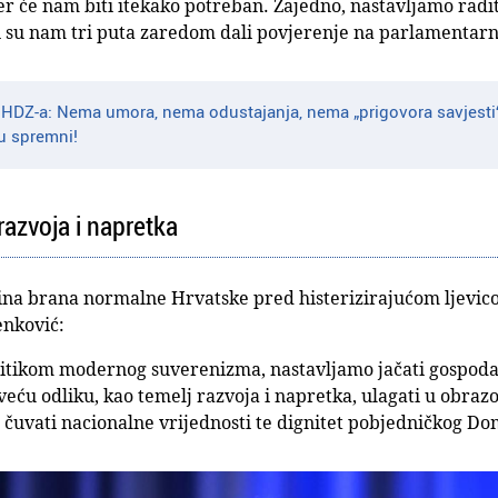
er će nam biti itekako potreban. Zajedno, nastavljamo radit
i su nam tri puta zaredom dali povjerenje na parlamentar
i HDZ-a: Nema umora, nema odustajanja, nema „prigovora savjesti“
u spremni!
 razvoja i napretka
ina brana normalne Hrvatske pred histerizirajućom ljevicom
nković:
olitikom modernog suverenizma, nastavljamo jačati gospodar
veću odliku, kao temelj razvoja i napretka, ulagati u obrazov
 i čuvati nacionalne vrijednosti te dignitet pobjedničkog D