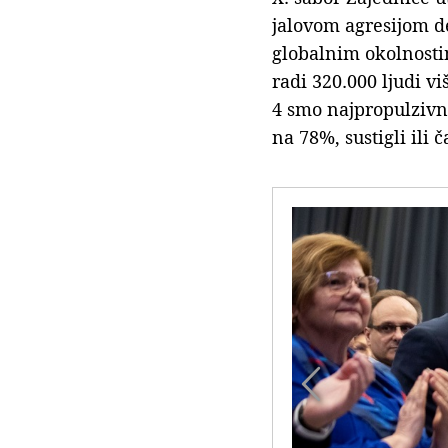
jalovom agresijom d
globalnim okolnostim
radi 320.000 ljudi v
4 smo najpropulzivni
na 78%, sustigli ili 
