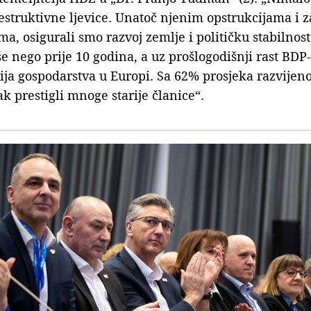
estruktivne ljevice. Unatoč njenim opstrukcijama i 
a, osigurali smo razvoj zemlje i političku stabilnos
iše nego prije 10 godina, a uz prošlogodišnji rast B
ja gospodarstva u Europi. Sa 62% prosjeka razvijeno
čak prestigli mnoge starije članice“.