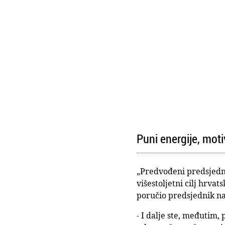
Puni energije, motiv
„Predvođeni predsjedni
višestoljetni cilj hrva
poručio predsjednik na
- I dalje ste, međutim,