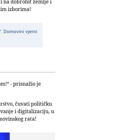
i na dobrobit zemlje i
nim izborima!
. Domovini vjerni
!“ - prisnažio je
stvo, čuvati političku
anje i digitalizaciju, u
omovinskog rata!