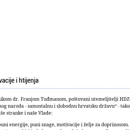
acije i htijenja
kom dr. Franjom Tuđmanom, poštovani utemeljitelji HDZ-a,
tskog naroda - samostalnu i slobodnu hrvatsku državu“ - ta
še stranke i naše Vlade:
 puni energije, puni snage, motivacije i želje za doprinosom.