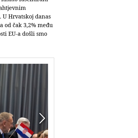
zahtjevnim
t. U Hrvatskoj danas
DP-a od čak 3,2% među
sti EU-a došli smo
