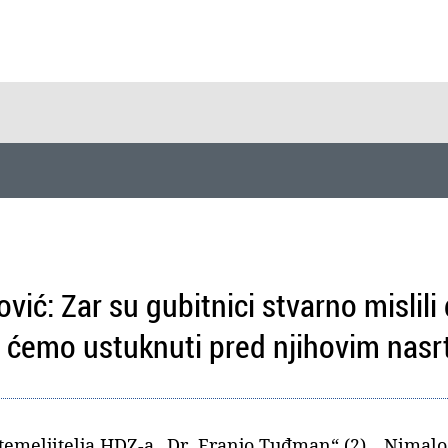
vić: Zar su gubitnici stvarno mislil
a ćemo ustuknuti pred njihovim nasr
temeljitelja HDZ-a „Dr. Franjo Tuđman“ (2). „Nimalo