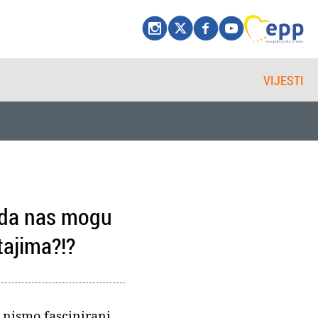
VIJESTI
i da nas mogu
tajima?!?
 nismo fascinirani