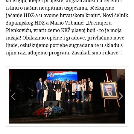
sinergiju, ideje i projekte, angažiranost na terenu i
istinu o našim neupitnim uspjesima, očekujemo
jačanje HDZ-a u ovome hrvatskom kraju“. Novi čelnik
županijskog HDZ-a Mario Vrbanić: „Premijeru
Plenkoviću, vratit ćemo KKŽ plavoj boji - to je moja
misija! Obilazimo općine i gradove, privlačimo nove
ljude, osluškujemo potrebe sugrađana te u skladu s
njim razrađujemo program. Zasukali smo rukave“.

