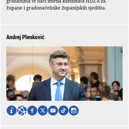
građanima te naći imena kandidata HDZ-a za
župane i gradonačelnike županijskih sjedišta.
Andrej Plenković