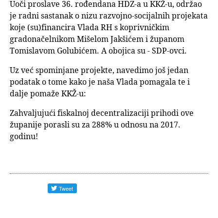
Uoči proslave 36. rođendana HDZ-a u KKŽ-u, održao
je radni sastanak o nizu razvojno-socijalnih projekata
koje (su)financira Vlada RH s koprivničkim
gradonačelnikom Mišelom Jakšićem i županom
Tomislavom Golubićem. A obojica su - SDP-ovci.
Uz već spominjane projekte, navedimo još jedan
podatak o tome kako je naša Vlada pomagala te i
dalje pomaže KKŽ-u:
Zahvaljujući fiskalnoj decentralizaciji prihodi ove
županije porasli su za 288% u odnosu na 2017.
godinu!