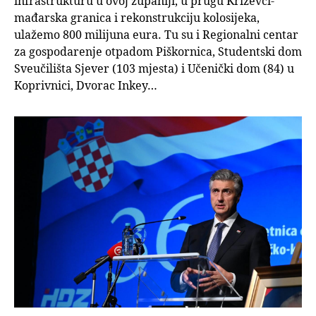
infrastrukturu u ovoj županiji, u prugu Križevci-
mađarska granica i rekonstrukciju kolosijeka,
ulažemo 800 milijuna eura. Tu su i Regionalni centar
za gospodarenje otpadom Piškornica, Studentski dom
Sveučilišta Sjever (103 mjesta) i Učenički dom (84) u
Koprivnici, Dvorac Inkey…