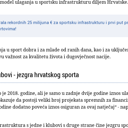
i model ulaganja u sportsku infrastrukturu diljem Hrvatske
ala rekordnih 25 milijuna € za sportsku infrastrukturu i prvi put
rtovima!
nja u sport dobra i za mlade od ranih dana, kao i za uključe
vu važnost za kvalitetu života i dugovječnost nacije.
ubovi - jezgra hrvatskog sporta
e 2018. godine, ali je samo u zadnje dvije godine iznos ul
azuje da postoji veliki broj projekata spremnih za financi
dine dodatno poveća iznos osiguran za ovaj natječaj“ - na
frastruktura s jedne i klubovi s druge strane čine jezgru 