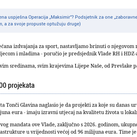
na uspješna Operacija „Maksimir“? Podsjetnik za one „zaboravne“ 
m, a za svoje propuste optužuju druge)
ana izdvajanja za sport, nastavljamo brinuti o njegovom r
jecom i mladima - poručio je predsjednik Vlade RH i HDZ-
svim sredinama, svim krajevima Lijepe Naše, od Prevlake 
600 projekata
ta Tonči Glavina naglasio je da projekti za koje su danas ur
ijuna eura - imaju izravni utjecaj na kvalitetu života u lok
rvog mandata ove Vlade, zaključno s 2026. godinom, ukupn
astrukture u vrijednosti većoj od 96 milijuna eura. Time je