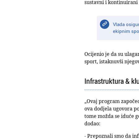
sustavni i kontinuiran
Vlada osigur
ekipnim spo
Ocijenio je da su ulaga
sport, istaknuvši njego
Infrastruktura & kl
„Ovaj program započeo j
ova dodjela ugovora pok
tome možda se iduće go
dodao:
- Prepoznali smo da in