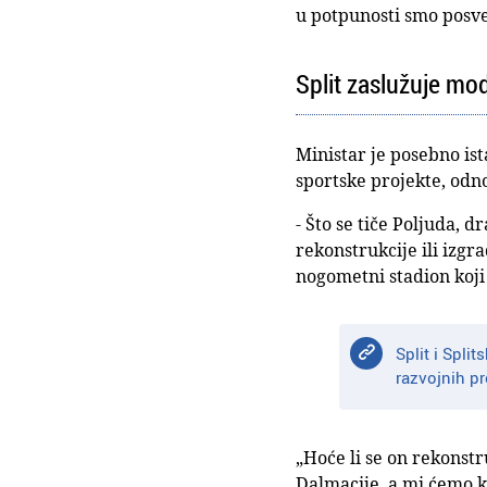
u potpunosti smo posve
Split zaslužuje mod
Ministar je posebno ist
sportske projekte, odn
- Što se tiče Poljuda, 
rekonstrukcije ili izg
nogometni stadion koji 
Split i Spli
razvojnih pr
„Hoće li se on rekonstru
Dalmacije, a mi ćemo ka