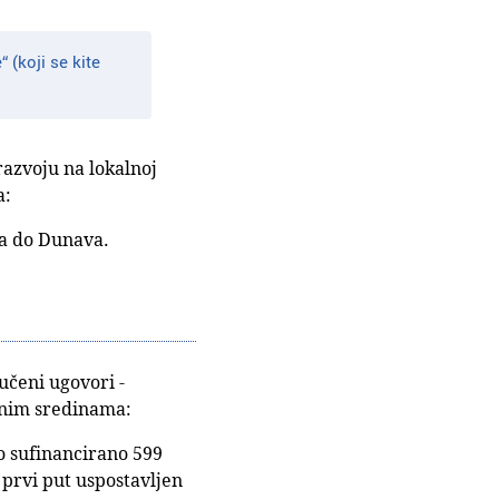
(koji se kite
azvoju na lokalnoj
a:
pa do Dunava.
učeni ugovori -
alnim sredinama:
o sufinancirano 599
 prvi put uspostavljen