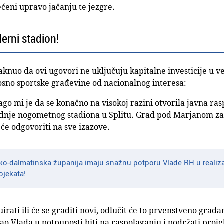
ćeni upravo jačanju te jezgre.
erni stadion!
aknuo da ovi ugovori ne uključuju kapitalne investicije u v
osno sportske građevine od nacionalnog interesa:
drago mi je da se konačno na visokoj razini otvorila javna ra
radnje nogometnog stadiona u Splitu. Grad pod Marjanom z
će odgovoriti na sve izazove.
tsko-dalmatinska županija imaju snažnu potporu Vlade RH u realizac
ojekata!
irati ili će se graditi novi, odlučit će to prvenstveno građani
o Vlada u potpunosti biti na raspolaganju i podržati projek