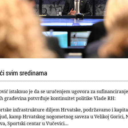
i svim sredinama
vić istaknuo je da se uručenjem ugovora za sufinanciranje
ih građevina potvrđuje kontinuitet politike Vlade RH:
portske infrastrukture diljem Hrvatske, podržavamo i kapita
ljud, kamp Hrvatskog nogometnog saveza u Velikoj Gorici, 
va, Sportski centar u Vučevici…