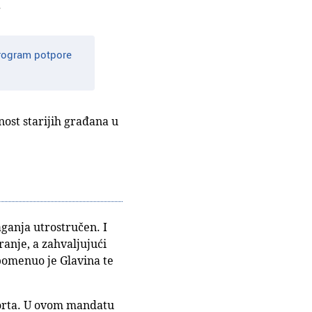
.
 program potpore
nost starijih građana u
aganja utrostručen. I
ranje, a zahvaljujući
pomenuo je Glavina te
sporta. U ovom mandatu