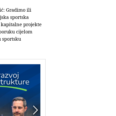
ć: Gradimo ili
jska sportska
 kapitalne projekte
 poruku cijelom
 sportsku
