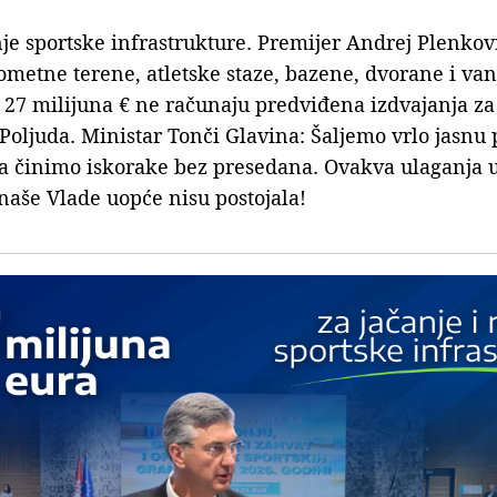
je sportske infrastrukture. Premijer Andrej Plenkovi
metne terene, atletske staze, bazene, dvorane i van
se 27 milijuna € ne računaju predviđena izdvajanja za
Poljuda. Ministar Tonči Glavina: Šaljemo vrlo jasnu
a činimo iskorake bez presedana. Ovakva ulaganja u
 naše Vlade uopće nisu postojala!