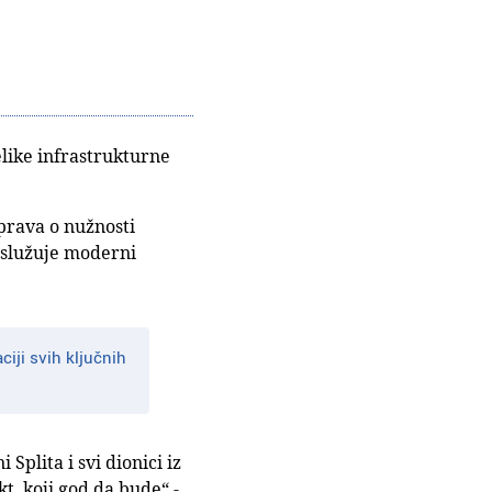
elike infrastrukturne
sprava o nužnosti
aslužuje moderni
iji svih ključnih
 Splita i svi dionici iz
t, koji god da bude“ -