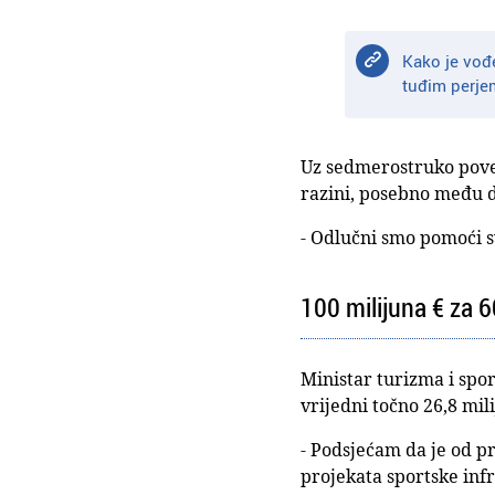
Kako je vođe
tuđim perje
Uz sedmerostruko poveć
razini, posebno među d
- Odlučni smo pomoći 
100 milijuna € za 
Ministar turizma i spor
vrijedni točno 26,8 mil
- Podsjećam da je od p
projekata sportske infr