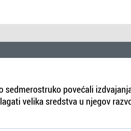
 sedmerostruko povećali izdvajanja
agati velika sredstva u njegov razvo