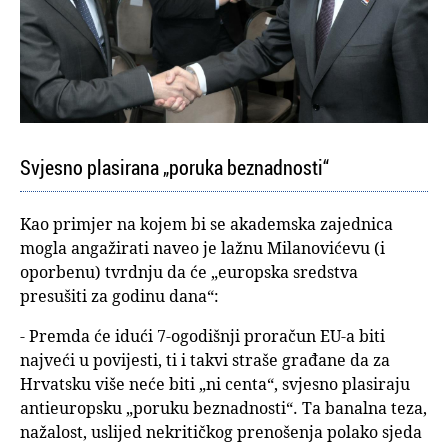
Svjesno plasirana „poruka beznadnosti“
Kao primjer na kojem bi se akademska zajednica
mogla angažirati naveo je lažnu Milanovićevu (i
oporbenu) tvrdnju da će „europska sredstva
presušiti za godinu dana“:
- Premda će idući 7-ogodišnji proračun EU-a biti
najveći u povijesti, ti i takvi straše građane da za
Hrvatsku više neće biti „ni centa“, svjesno plasiraju
antieuropsku „poruku beznadnosti“. Ta banalna teza,
nažalost, uslijed nekritičkog prenošenja polako sjeda