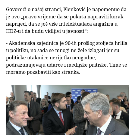
Govoreći o našoj stranci, Plenković je napomenuo da
je ovo „pravo vrijeme da se pokuša napraviti korak
naprijed, da se još više intelektualaca angažira u
HDZ-u i da budu vidljivi u javnosti“:
- Akademska zajednica je 90-ih prošlog stoljeća hrlila
u politiku, no sada se mnogi ne žele izlagati jer su
političke utakmice nerijetko neugodne,
podrazumijevaju udarce i medijske pritiske. Time se
moramo pozabaviti kao stranka.