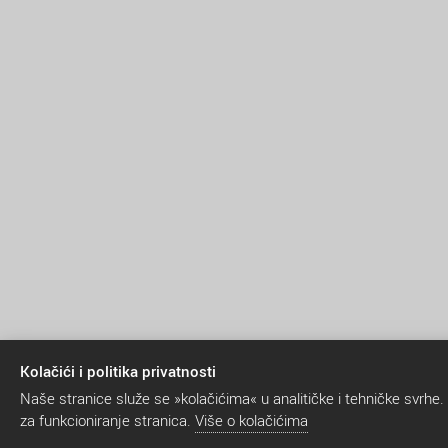
Kolačići i politika privatnosti
Naše stranice služe se »kolačićima« u analitičke i tehničke svrhe.
za funkcioniranje stranica.
Više o kolačićima