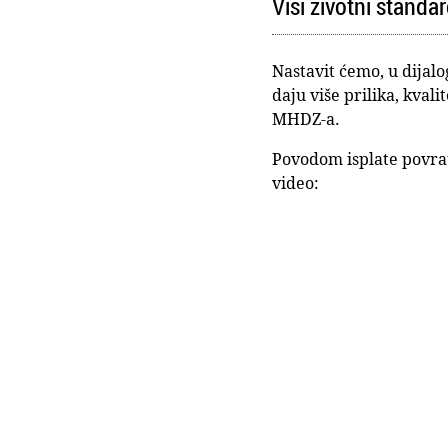
Viši životni standa
Nastavit ćemo, u dijal
daju više prilika, kvali
MHDZ-a.
Povodom isplate povrat
video: