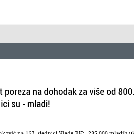
t poreza na dohodak za više od 800
ici su - mladi!
nković na 167. sjednici Vlade RH: „235.000 mladih u