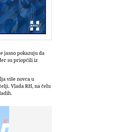
ne jasno pokazuju da
r su priopćili iz
lja više novca u
elji. Vlada RH, na čelu
ladih.