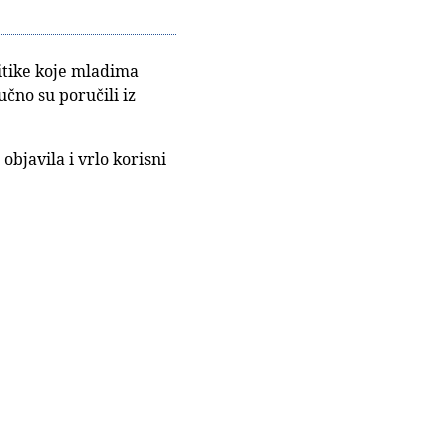
itike koje mladima
učno su poručili iz
javila i vrlo korisni