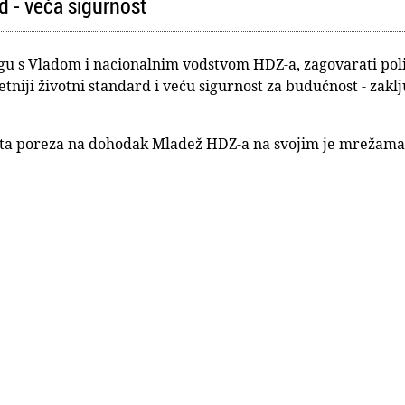
rd - veća sigurnost
ogu s Vladom i nacionalnim vodstvom HDZ-a, zagovarati pol
tetniji životni standard i veću sigurnost za budućnost - zaklj
a poreza na dohodak Mladež HDZ-a na svojim je mrežama ob