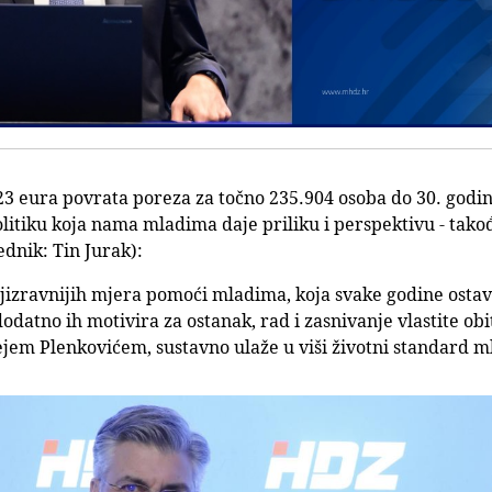
23 eura povrata poreza za točno 235.904 osoba do 30. godi
itiku koja nama mladima daje priliku i perspektivu - takođe
dnik: Tin Jurak):
najizravnijih mjera pomoći mladima, koja svake godine ostav
datno ih motivira za ostanak, rad i zasnivanje vlastite obit
em Plenkovićem, sustavno ulaže u viši životni standard m