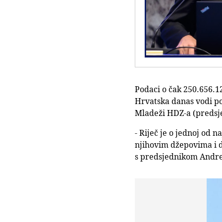
Podaci o čak 250.656.1
Hrvatska danas vodi pol
Mladeži HDZ-a (predsje
- Riječ je o jednoj od 
njihovim džepovima i do
s predsjednikom Andrej