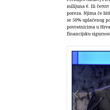
milijuna €. Ili četvr
poreza. Njima će bit
se 50% uplaćenog por
povratnicima u Hrva
financijsku sigurnos
