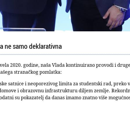
a ne samo deklarativna
uvela 2020. godine, naša Vlada kontinuirano provodi i drug
 našega stranačkog pomlatka:
ke satnice i neoporezivog limita za studentski rad, preko v
domove i obrazovnu infrastrukturu diljem zemlje. Rekordn
datni su pokazatelj da danas imamo znatno više mogućnost