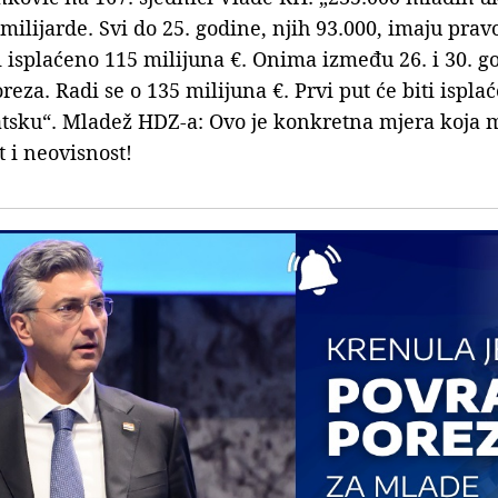
t milijarde. Svi do 25. godine, njih 93.000, imaju pr
i isplaćeno 115 milijuna €. Onima između 26. i 30. g
eza. Radi se o 135 milijuna €. Prvi put će biti ispla
tsku“. Mladež HDZ-a: Ovo je konkretna mjera koja 
t i neovisnost!