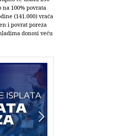
avo na 100% povrata
odine (141.000) vraća
ćen i povrat poreza
mladima donosi veću
