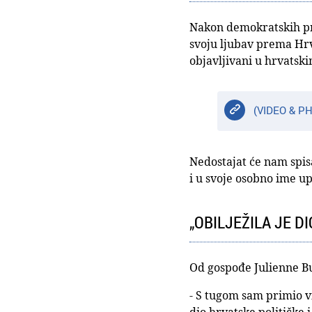
Nakon demokratskih pr
svoju ljubav prema Hrva
objavljivani u hrvatsk
(VIDEO & PH
Nedostajat će nam spisat
i u svoje osobno ime u
„OBILJEŽILA JE D
Od gospođe Julienne Bu
- S tugom sam primio vi
dio hrvatske političke 