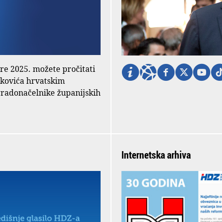
ore 2025. možete pročitati
nkovića hrvatskim
gradonačelnike županijskih
Internetska arhiva