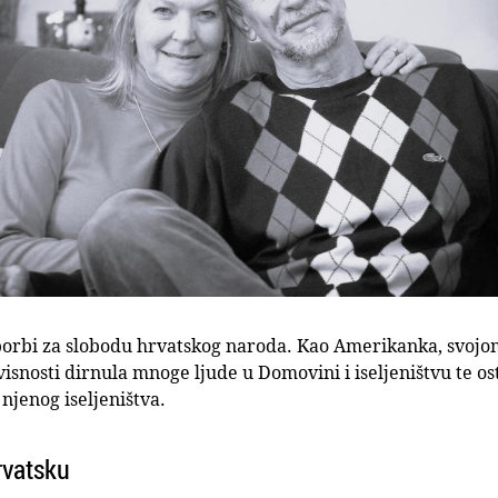
a borbi za slobodu hrvatskog naroda. Kao Amerikanka, svoj
visnosti dirnula mnoge ljude u Domovini i iseljeništvu te o
njenog iseljeništva.
Hrvatsku