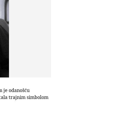
om je odanošću
stala trajnim simbolom