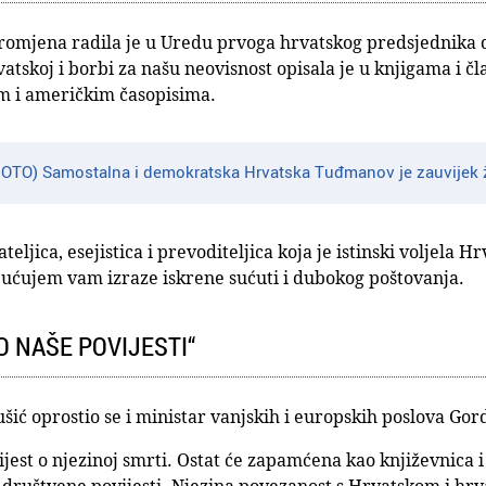
omjena radila je u Uredu prvoga hrvatskog predsjednika 
tskoj i borbi za našu neovisnost opisala je u knjigama i čl
im i američkim časopisima.
OTO) Samostalna i demokratska Hrvatska Tuđmanov je zauvijek 
eljica, esejistica i prevoditeljica koja je istinski voljela 
pućujem vam izraze iskrene sućuti i dubokog poštovanja.
IO NAŠE POVIJESTI“
šić oprostio se i ministar vanjskih i europskih poslova Go
jest o njezinoj smrti. Ostat će zapamćena kao književnica i 
i društvene povijesti. Njezina povezanost s Hrvatskom i hrv