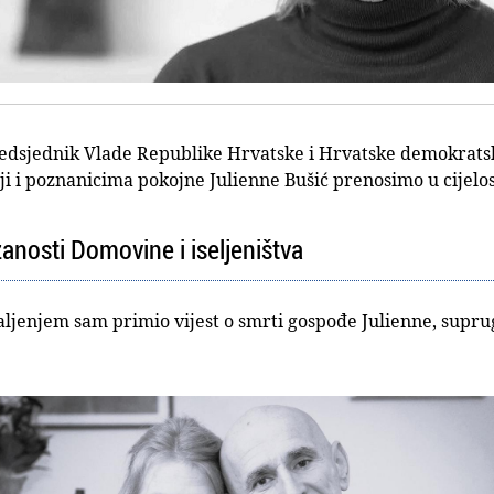
predsjednik Vlade Republike Hrvatske i Hrvatske demokrats
ji i poznanicima pokojne Julienne Bušić prenosimo u cijelos
anosti Domovine i iseljeništva
 žaljenjem sam primio vijest o smrti gospođe Julienne, sup