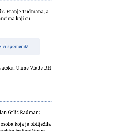
dr. Franje Tuđmana, a
ancima koji su
živi spomenik!
Hrvatsku. U ime Vlade RH
rdan Grlić Radman:
osoba koja je obilježila
atskim iseljeništvom,