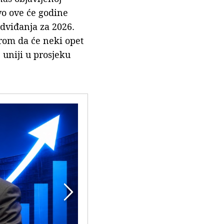
vo ove će godine
redviđanja za 2026.
irom da će neki opet
 uniji u prosjeku
