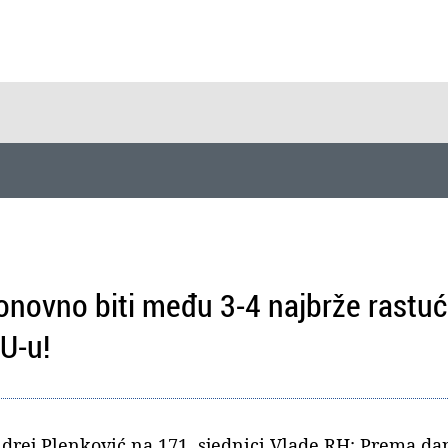
onovno biti među 3-4 najbrže rastu
U-u!
drej Plenković na 171. sjednici Vlade RH: Prema dan