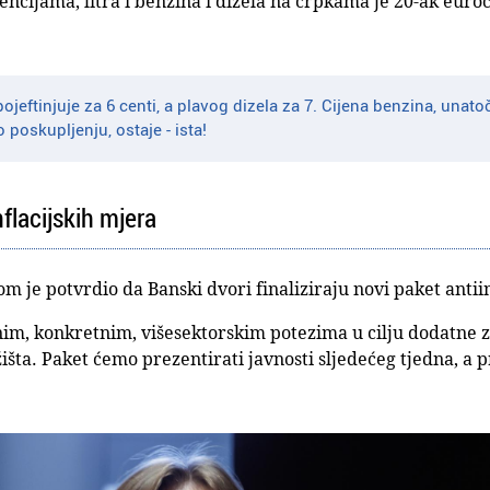
cijama, litra i benzina i dizela na crpkama je 20-ak euroce
 pojeftinjuje za 6 centi, a plavog dizela za 7. Cijena benzina, unat
 poskupljenju, ostaje - ista!
flacijskih mjera
m je potvrdio da Banski dvori finaliziraju novi paket antii
nim, konkretnim, višesektorskim potezima u cilju dodatne z
žišta. Paket ćemo prezentirati javnosti sljedećeg tjedna, a p