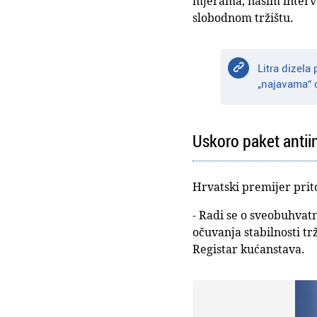
mjerama, našim interven
slobodnom tržištu.
Litra dizela
„najavama“ o
Uskoro paket antiin
Hrvatski premijer prito
- Radi se o sveobuhvat
očuvanja stabilnosti tr
Registar kućanstava.