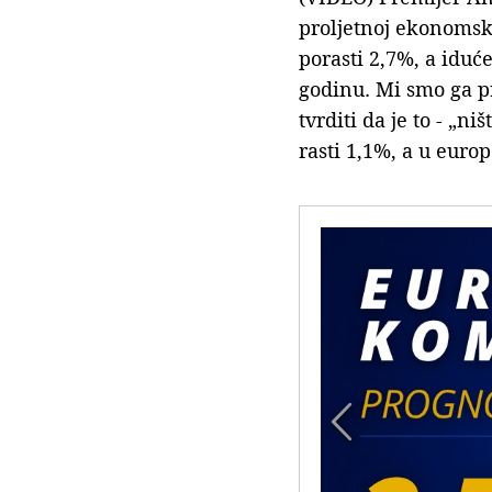
proljetnoj ekonomsk
porasti 2,7%, a iduće
godinu. Mi smo ga pr
tvrditi da je to - „n
rasti 1,1%, a u euro
