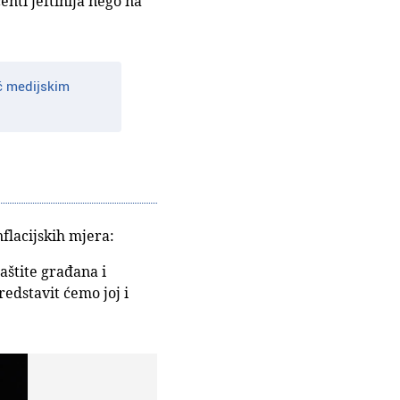
nti jeftinija nego na
oč medijskim
nflacijskih mjera:
aštite građana i
redstavit ćemo joj i