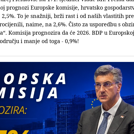
oj prognozi Europske komisije, hrvatsko gospodarst
 2,5%. To je snažniji, brži rast i od naših vlastitih p
ocijenili, naime, na 2,6%. Čisto za usporedbu s obz
išta“. Komisija prognozira da će 2026. BDP u Europskoj
području i manje od toga - 0,9%!