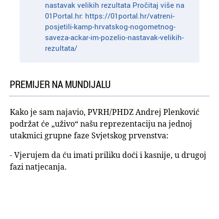
nastavak velikih rezultata Pročitaj više na
01Portal.hr: https://01portal.hr/vatreni-
posjetili-kamp-hrvatskog-nogometnog-
saveza-ackar-im-pozelio-nastavak-velikih-
rezultata/
PREMIJER NA MUNDIJALU
Kako je sam najavio, PVRH/PHDZ Andrej Plenković
podržat će „uživo“ našu reprezentaciju na jednoj
utakmici grupne faze Svjetskog prvenstva:
- Vjerujem da ću imati priliku doći i kasnije, u drugoj
fazi natjecanja.