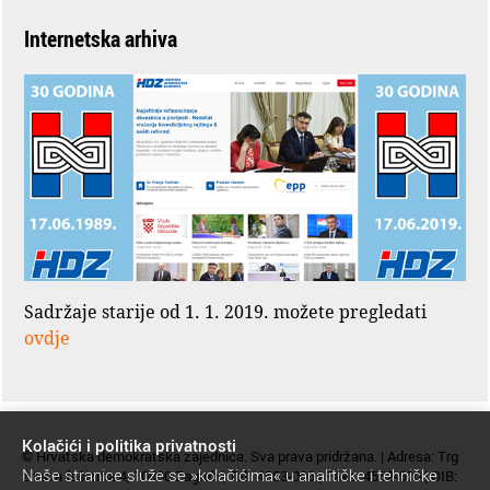
Internetska arhiva
Sadržaje starije od 1. 1. 2019. možete pregledati
ovdje
Kolačići i politika privatnosti
© Hrvatska demokratska zajednica. Sva prava pridržana. | Adresa: Trg
Naše stranice služe se »kolačićima« u analitičke i tehničke
žrtava fašizma 4, 10000 Zagreb | Tel.: 4553-000 | Faks: 4552-600 | OIB: