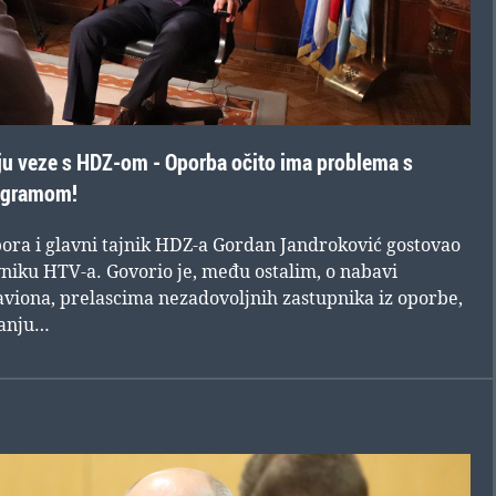
ju veze s HDZ-om - Oporba očito ima problema s
rogramom!
ora i glavni tajnik HDZ-a Gordan Jandroković gostovao
niku HTV-a. Govorio je, među ostalim, o nabavi
viona, prelascima nezadovoljnih zastupnika iz oporbe,
danju…