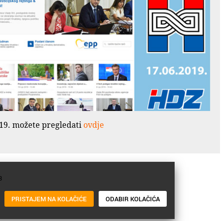
2019. možete pregledati
ovdje
3
PRISTAJEM NA KOLAČIĆE
ODABIR KOLAČIĆA