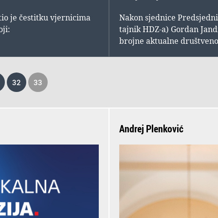
o je čestitku vjernicima
Nakon sjednice Predsjedniš
ji:
tajnik HDZ-a) Gordan Jand
brojne aktualne društveno
32
33
Andrej Plenković