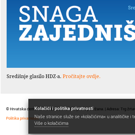
Središnje glasilo HDZ-a.
Pročitajte ovdje.
Kolačići i politika privatnosti
© Hrvatska demokratska zajednica. Sva prava pridržana. | Adresa: Trg žrta
Naše stranice služe se »kolačićima« u analitičke i t
Politika privatnosti
Više o kolačićima