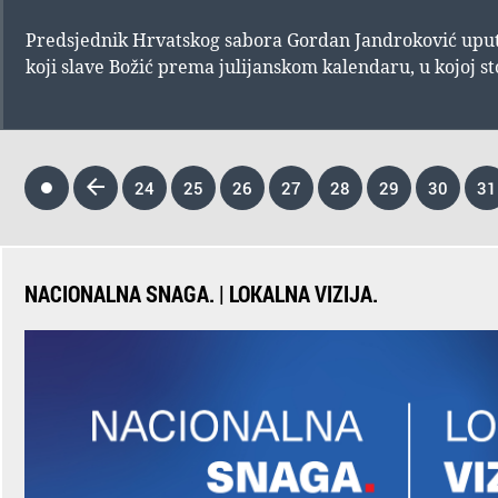
Predsjednik Hrvatskog sabora Gordan Jandroković uputi
koji slave Božić prema julijanskom kalendaru, u kojoj sto
24
25
26
27
28
29
30
31
NACIONALNA SNAGA. | LOKALNA VIZIJA.