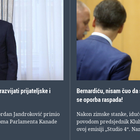
vijati prijateljske i
Bernardiću, nisam čuo da s
se oporba raspada!
Gordan Jandroković primio
Nakon zimske stanke, iduć
 doma Parlamenta Kanade
povodom predsjednik Klub
ovoj emisiji „Studio 4“. N