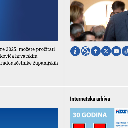
ore 2025. možete pročitati
nkovića hrvatskim
gradonačelnike županijskih
Internetska arhiva