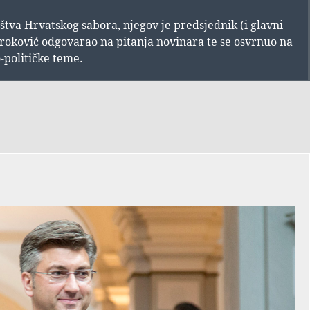
tva Hrvatskog sabora, njegov je predsjednik (i glavni
roković odgovarao na pitanja novinara te se osvrnuo na
-političke teme.