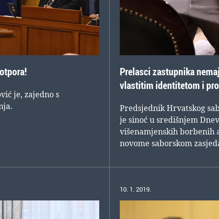
potpora!
Prelasci zastupnika nema
vlastitim identitetom i p
ić je, zajedno s
nja.
Predsjednik Hrvatskog sab
je sinoć u središnjem Dnev
višenamjenskih borbenih a
novome saborskom zasje
10. 1. 2019.