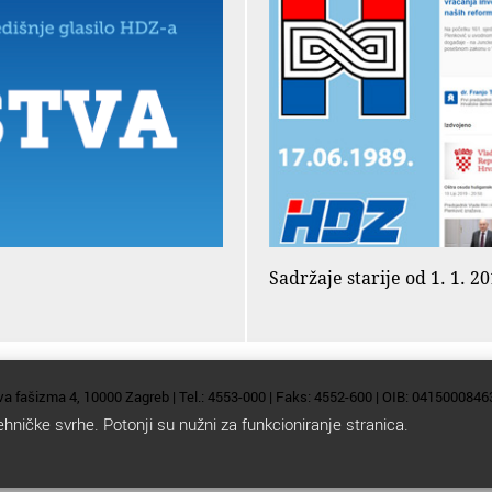
Sadržaje starije od 1. 1. 
va fašizma 4, 10000 Zagreb | Tel.: 4553-000 | Faks: 4552-600 | OIB: 0415000846
ehničke svrhe. Potonji su nužni za funkcioniranje stranica.