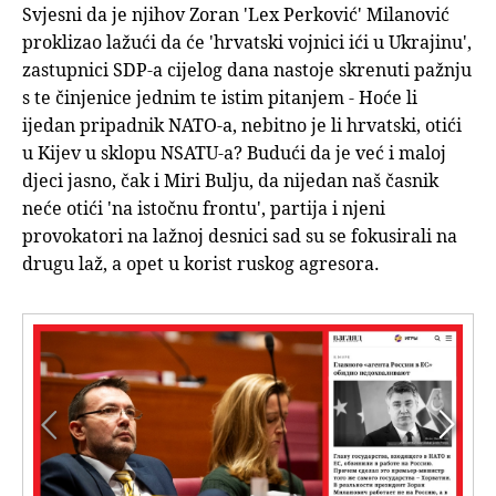
Svjesni da je njihov Zoran 'Lex Perković' Milanović
proklizao lažući da će 'hrvatski vojnici ići u Ukrajinu',
zastupnici SDP-a cijelog dana nastoje skrenuti pažnju
s te činjenice jednim te istim pitanjem - Hoće li
ijedan pripadnik NATO-a, nebitno je li hrvatski, otići
u Kijev u sklopu NSATU-a? Budući da je već i maloj
djeci jasno, čak i Miri Bulju, da nijedan naš časnik
neće otići 'na istočnu frontu', partija i njeni
provokatori na lažnoj desnici sad su se fokusirali na
drugu laž, a opet u korist ruskog agresora.

