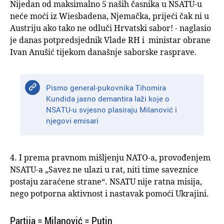
Nijedan od maksimalno 5 naših časnika u NSATU-u
neće moći iz Wiesbadena, Njemačka, prijeći čak ni u
Austriju ako tako ne odluči Hrvatski sabor! - naglasio
je danas potpredsjednik Vlade RH i ministar obrane
Ivan Anušić tijekom današnje saborske rasprave.
Pismo general-pukovnika Tihomira
Kundida jasno demantira laži koje o
NSATU-u svjesno plasiraju Milanović i
njegovi emisari
4. I prema pravnom mišljenju NATO-a, provođenjem
NSATU-a „Savez ne ulazi u rat, niti time saveznice
postaju zaraćene strane“. NSATU nije ratna misija,
nego potporna aktivnost i nastavak pomoći Ukrajini.
Partija = Milanović = Putin