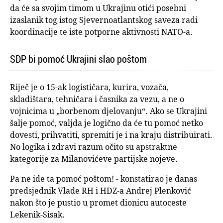
da će sa svojim timom u Ukrajinu otići posebni
izaslanik tog istog Sjevernoatlantskog saveza radi
koordinacije te iste potporne aktivnosti NATO-a.
SDP bi pomoć Ukrajini slao poštom
Riječ je o 15-ak logističara, kurira, vozača,
skladištara, tehničara i časnika za vezu, a ne o
vojnicima u „borbenom djelovanju“. Ako se Ukrajini
šalje pomoć, valjda je logično da će tu pomoć netko
dovesti, prihvatiti, spremiti je i na kraju distribuirati.
No logika i zdravi razum očito su apstraktne
kategorije za Milanovićeve partijske nojeve.
Pa ne ide ta pomoć poštom! - konstatirao je danas
predsjednik Vlade RH i HDZ-a Andrej Plenković
nakon što je pustio u promet dionicu autoceste
Lekenik-Sisak.