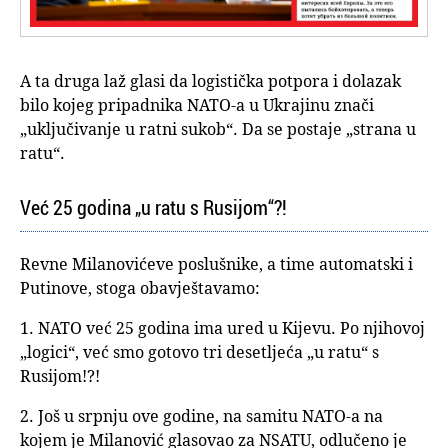
A ta druga laž glasi da logistička potpora i dolazak
bilo kojeg pripadnika NATO-a u Ukrajinu znači
„uključivanje u ratni sukob“. Da se postaje „strana u
ratu“.
Već 25 godina „u ratu s Rusijom“?!
Revne Milanovićeve poslušnike, a time automatski i
Putinove, stoga obavještavamo:
1. NATO već 25 godina ima ured u Kijevu. Po njihovoj
„logici“, već smo gotovo tri desetljeća „u ratu“ s
Rusijom!?!
2. Još u srpnju ove godine, na samitu NATO-a na
kojem je Milanović glasovao za NSATU, odlučeno je