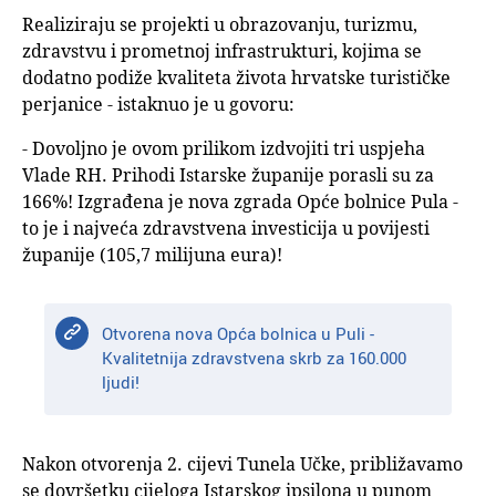
Realiziraju se projekti u obrazovanju, turizmu,
zdravstvu i prometnoj infrastrukturi, kojima se
dodatno podiže kvaliteta života hrvatske turističke
perjanice - istaknuo je u govoru:
- Dovoljno je ovom prilikom izdvojiti tri uspjeha
Vlade RH. Prihodi Istarske županije porasli su za
166%! Izgrađena je nova zgrada Opće bolnice Pula -
to je i najveća zdravstvena investicija u povijesti
županije (105,7 milijuna eura)!
Otvorena nova Opća bolnica u Puli -
Kvalitetnija zdravstvena skrb za 160.000
ljudi!
Nakon otvorenja 2. cijevi Tunela Učke, približavamo
se dovršetku cijeloga Istarskog ipsilona u punom