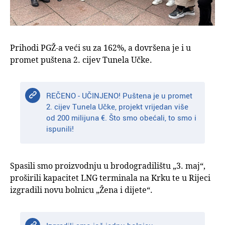
Prihodi PGŽ-a veći su za 162%, a dovršena je i u
promet puštena 2. cijev Tunela Učke.
REČENO - UČINJENO! Puštena je u promet
2. cijev Tunela Učke, projekt vrijedan više
od 200 milijuna €. Što smo obećali, to smo i
ispunili!
Spasili smo proizvodnju u brodogradilištu „3. maj“,
proširili kapacitet LNG terminala na Krku te u Rijeci
izgradili novu bolnicu „Žena i dijete“.