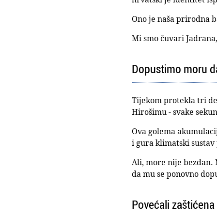
Ono je naša prirodna b
Mi smo čuvari Jadrana, 
Dopustimo moru da
Tijekom protekla tri de
Hirošimu - svake seku
Ova golema akumulacija
i gura klimatski sustav
Ali, more nije bezdan. 
da mu se ponovno dopus
Povećali zaštićen