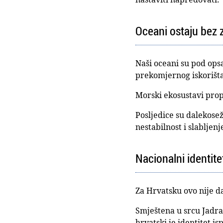
Oceani ostaju bez 
Naši oceani su pod ops
prekomjernog iskorišta
Morski ekosustavi propa
Posljedice su dalekose
nestabilnost i slabljen
Nacionalni identit
Za Hrvatsku ovo nije da
Smještena u srcu Jadra
hrvatski je identitet i