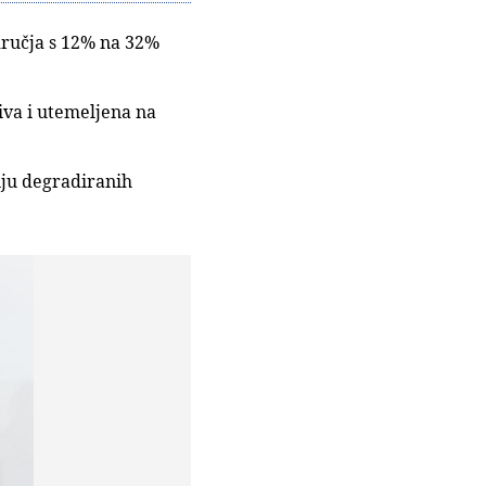
dručja s 12% na 32%
iva i utemeljena na
iju degradiranih