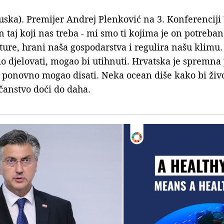
uska). Premijer Andrej Plenković na 3. Konferenciji
 taj koji nas treba - mi smo ti kojima je on potreba
ure, hrani naša gospodarstva i regulira našu klimu. 
o djelovati, mogao bi utihnuti. Hrvatska je spremna
 ponovno mogao disati. Neka ocean diše kako bi živ
čanstvo doći do daha.