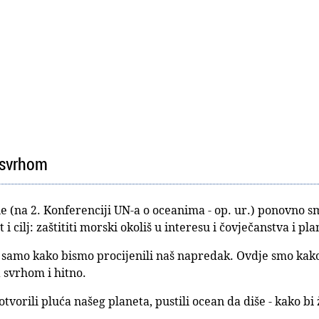
a svrhom
e (na 2. Konferenciji UN-a o oceanima - op. ur.) ponovno s
 cilj: zaštititi morski okoliš u interesu i čovječanstva i pla
 samo kako bismo procijenili naš napredak. Ovdje smo kak
a svrhom i hitno.
vorili pluća našeg planeta, pustili ocean da diše - kako bi