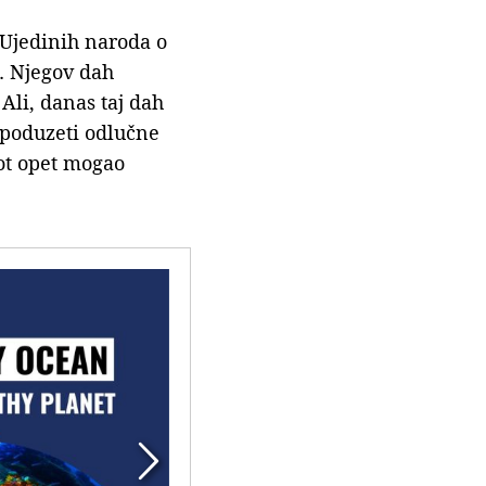
 Ujedinih naroda o
n. Njegov dah
Ali, danas taj dah
 poduzeti odlučne
ot opet mogao
