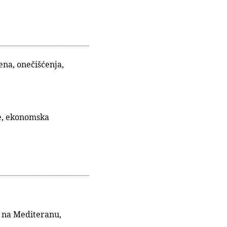
ena, onečišćenja,
le, ekonomska
a na Mediteranu,