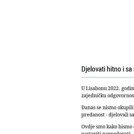
Djelovati hitno i s
U Lisabonu 2022. godin
zajedničku odgovornost i
Danas se nismo okupili
predanost - djelovali s
Ovdje smo kako bismo ot
nastaviti napredovati.