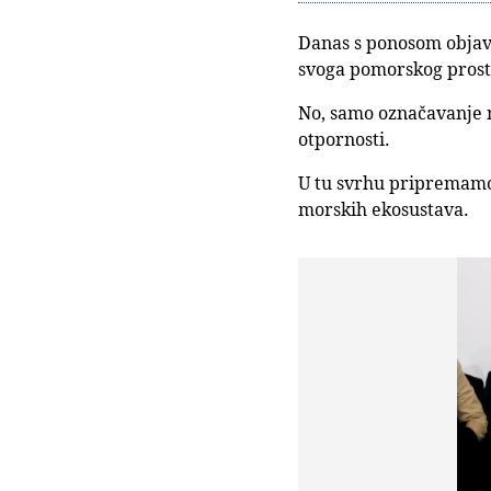
Danas s ponosom objav
svoga pomorskog prost
No, samo označavanje n
otpornosti.
U tu svrhu pripremamo
morskih ekosustava.