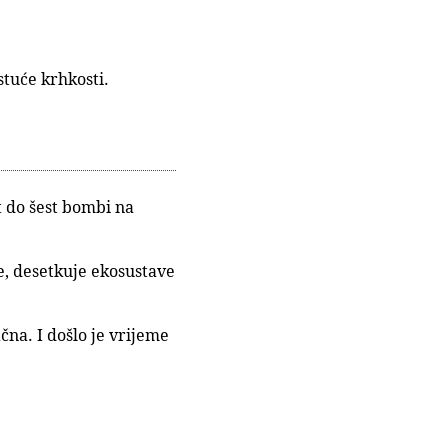
stuće krhkosti.
t do šest bombi na
e, desetkuje ekosustave
čna. I došlo je vrijeme