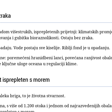
zraka
adom višestrukih, isprepletenih prijetnji: klimatskih promj
vanja i gubitka bioraznolikosti. Ostaju bez zraka.
daju. Vode postaju sve kiselije. Riblji fond je u opadanju.
žne: poremećeni hranidbeni lanci, povećana ranjivost oba
je ključne uloge oceana u regulaciji klime.
et isprepleten s morem
leka briga, to je životna stvarnost.
na, s više od 1.200 otoka i jednom od najrazvedenijih obal
sprepleten s morem.