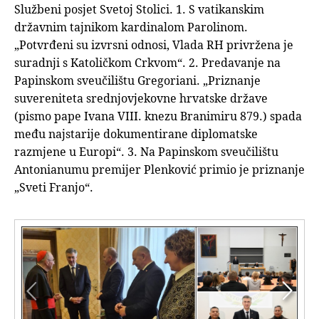
Službeni posjet Svetoj Stolici. 1. S vatikanskim
državnim tajnikom kardinalom Parolinom.
„Potvrđeni su izvrsni odnosi, Vlada RH privržena je
suradnji s Katoličkom Crkvom“. 2. Predavanje na
Papinskom sveučilištu Gregoriani. „Priznanje
suvereniteta srednjovjekovne hrvatske države
(pismo pape Ivana VIII. knezu Branimiru 879.) spada
među najstarije dokumentirane diplomatske
razmjene u Europi“. 3. Na Papinskom sveučilištu
Antonianumu premijer Plenković primio je priznanje
„Sveti Franjo“.

