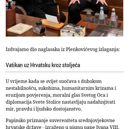
Izdvajamo dio naglasaka iz Plenkovićevog izlaganja:
Vatikan uz Hrvatsku kroz stoljeća
U vrijeme kada se svijet suočava s dubokom
nestabilnošću, sukobima, humanitarnim krizama i
erozijom povjerenja, moralni glas Svetog Oca i
diplomacija Svete Stolice nastavljaju nadahnjivati
mir, pravdu i ljudsko dostojanstvo.
Papinsko priznanje suvereniteta srednjovjekovne
hrvatske države - izraženo u pismu pape Ivana VIII.