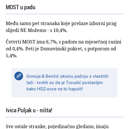
MOST u padu
Među samo pet stranaka koje prelaze izborni prag
slijedi NE Možemo - s 10,4%.
Četvrti MOST ima 6,7%, s padom na mjesečnoj razini
od 0,4%. Peti je Domovinski pokret, s potporom od
5,4%.
Grmoja & Benčić skreću pažnju s vlastitih
laži - tvrdili su da je Turudić postavljen
kako HDZ-ovce ne bi hapsili!
Ivica Puljak u - ništa!
Sve ostale stranke, pojedinačno gledano, imaju