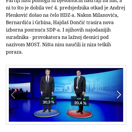
Partiji nisu pomogli ni bjesomučni nasrtaji na nas, a
ni to što je dobila već 4. predsjednika otkad je Andrej
Plenković došao na čelo HDZ-a. Nakon Milanovića,
Bernardića i Grbina, Hajdaš Dončić trasira nova
izborna posrnuća SDP-a. I njihovih najodanijih
suradnika - provokatora na lažnoj desnici pod
nazivom MOST. Ništa nisu naučili iz niza teških
poraza.

