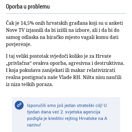
Oporba u problemu
Čak je 14,5% onih hrvatskih građana koji su u anketi
Nove TV izjasnili da bi izišli na izbore, ali i da bi do
samog odlaska na biračko mjesto vagali komu dati
povjerenje.
I taj veliki postotak svjedoči koliko je za Hrvate
„privlačna“ ovakva oporba, agresivna i destruktivna.
I koja pokušava zanijekati ili makar relativizirati
realna postignuća naše Vlade RH. Ništa nisu naučili
iz niza teških poraza.
Isporučili smo još jedan strateški cilj! U
tjedan dana već 2. svjetska agencija
podigla je kreditni rejting Hrvatske na A
razinu!