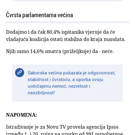
Čvrsta parlamentarna većina
Dodajmo i da čak 80,4% ispitanika vjeruje da će
vladajuća koalicija ostati stabilna do kraja mandata.
Njih samo 14,6% smatra (priželjkuje) da - neće.
Saborska većina pokazala je odgovornost,
stabilnost i čvrstoću, a oporba svoju
uobičajenu nemoć, nezrelost i
neozbiljnost!
NAPOMENA:
Istraživanje je za Novu TV provela agencija Ipsos
između 1. i 20. rujna na uzorku od 991 punoljetnog